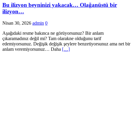
Bu ilizyon beyninizi yakacak… Olağanüstü bir
ilizyon…
Nisan 30, 2026
admin
0
Aşağıdaki resme bakınca ne görüyorsunuz? Bir anlam
çıkaramadınız değil mi? Tam olarakne olduğunu tarif
edemiyorsunuz. Değişik değişik şeylere benzetiyorsunuz ama net bir
anlam veremiyorsunuz… Daha
[…]