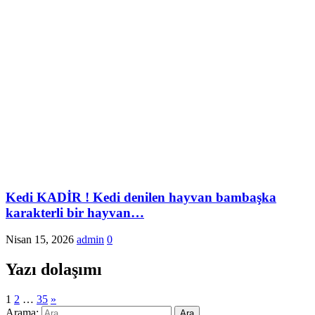
Kedi KADİR ! Kedi denilen hayvan bambaşka
karakterli bir hayvan…
Nisan 15, 2026
admin
0
Yazı dolaşımı
1
2
…
35
»
Arama: