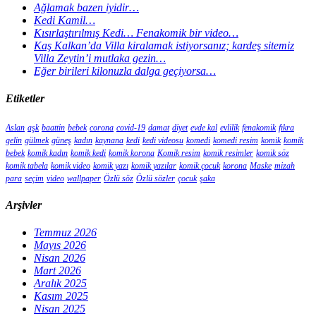
Ağlamak bazen iyidir…
Kedi Kamil…
Kısırlaştırılmış Kedi… Fenakomik bir video…
Kaş Kalkan’da Villa kiralamak istiyorsanız; kardeş sitemiz
Villa Zeytin’i mutlaka gezin…
Eğer birileri kilonuzla dalga geçiyorsa…
Etiketler
Aslan
aşk
baattin
bebek
corona
covid-19
damat
diyet
evde kal
evlilik
fenakomik
fıkra
gelin
gülmek
güneş
kadın
kaynana
kedi
kedi videosu
komedi
komedi resim
komik
komik
bebek
komik kadın
komik kedi
komik korona
Komik resim
komik resimler
komik söz
komik tabela
komik video
komik yazı
komik yazılar
komik çocuk
korona
Maske
mizah
para
seçim
video
wallpaper
Özlü söz
Özlü sözler
çocuk
şaka
Arşivler
Temmuz 2026
Mayıs 2026
Nisan 2026
Mart 2026
Aralık 2025
Kasım 2025
Nisan 2025