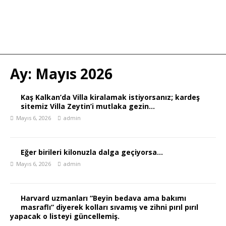
Ay:
Mayıs 2026
Kaş Kalkan’da Villa kiralamak istiyorsanız; kardeş
sitemiz Villa Zeytin’i mutlaka gezin…
Mayıs 6, 2026
admin
Eğer birileri kilonuzla dalga geçiyorsa…
Mayıs 6, 2026
admin
Harvard uzmanları “Beyin bedava ama bakımı
masraflı” diyerek kolları sıvamış ve zihni pırıl pırıl
yapacak o listeyi güncellemiş.