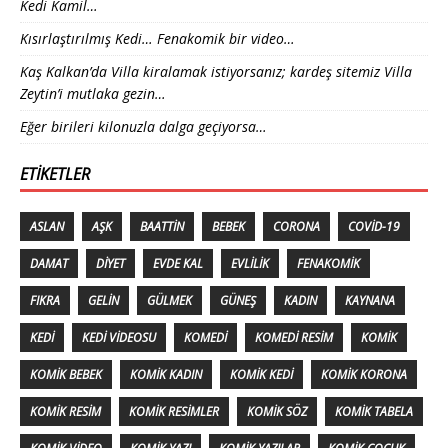
Kedi Kamil…
Kısırlaştırılmış Kedi… Fenakomik bir video…
Kaş Kalkan’da Villa kiralamak istiyorsanız; kardeş sitemiz Villa
Zeytin’i mutlaka gezin…
Eğer birileri kilonuzla dalga geçiyorsa…
ETIKETLER
ASLAN
AŞK
BAATTIN
BEBEK
CORONA
COVID-19
DAMAT
DIYET
EVDE KAL
EVLILIK
FENAKOMIK
FIKRA
GELIN
GÜLMEK
GÜNEŞ
KADIN
KAYNANA
KEDI
KEDI VIDEOSU
KOMEDI
KOMEDI RESIM
KOMIK
KOMIK BEBEK
KOMIK KADIN
KOMIK KEDI
KOMIK KORONA
KOMIK RESIM
KOMIK RESIMLER
KOMIK SÖZ
KOMIK TABELA