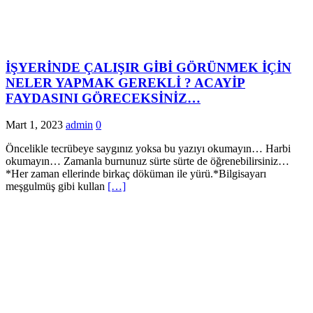
İŞYERİNDE ÇALIŞIR GİBİ GÖRÜNMEK İÇİN
NELER YAPMAK GEREKLİ ? ACAYİP
FAYDASINI GÖRECEKSİNİZ…
Mart 1, 2023
admin
0
Öncelikle tecrübeye saygınız yoksa bu yazıyı okumayın… Harbi
okumayın… Zamanla burnunuz sürte sürte de öğrenebilirsiniz…
*Her zaman ellerinde birkaç döküman ile yürü.*Bilgisayarı
meşgulmüş gibi kullan
[…]