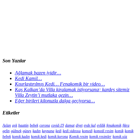
Son Yazılar
Ağlamak bazen iyidir…
Kedi Kamil…
Kısırlaştırılmış Kedi… Fenakomik bir video…
Kaş Kalkan’da Villa kiralamak istiyorsanız; kardeş sitemiz
Villa Zeytin’i mutlaka gezin…
Eğer birileri kilonuzla dalga geçiyorsa…
Etiketler
Aslan
aşk
baattin
bebek
corona
covid-19
damat
diyet
evde kal
evlilik
fenakomik
fıkra
gelin
gülmek
güneş
kadın
kaynana
kedi
kedi videosu
komedi
komedi resim
komik
komik
bebek
komik kadın
komik kedi
komik korona
Komik resim
komik resimler
komik söz