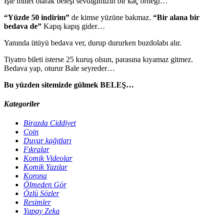
İşte millet olarak beleşi sevdiğimizin bir kaç örneği…
“Yüzde 50 indirim”
de kimse yüzüne bakmaz.
“Bir alana bir
bedava de”
Kapış kapış gider…
Yanında ütüyü bedava ver, durup dururken buzdolabı alır.
Tiyatro bileti isterse 25 kuruş olsun, parasına kıyamaz gitmez.
Bedava yap, oturur Bale seyreder…
Bu yüzden sitemizde gülmek BELEŞ…
Kategoriler
Birazda Ciddiyet
Coin
Duvar kağıtları
Fıkralar
Komik Videolar
Komik Yazılar
Korona
Ölmeden Gör
Özlü Sözler
Resimler
Yapay Zeka