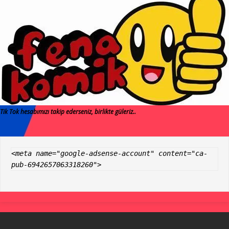
Tik Tok hesabımızı takip ederseniz, birlikte güleriz..
<meta name="google-adsense-account" content="ca-
pub-6942657063318260">