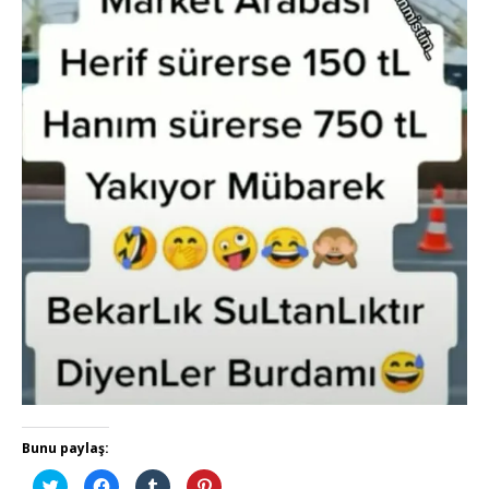
Bunu paylaş:
T
F
T
P