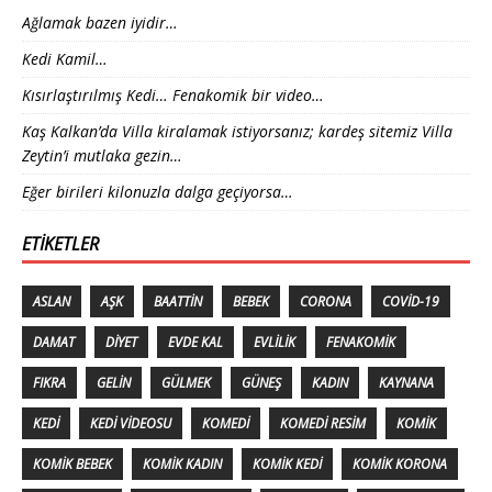
Ağlamak bazen iyidir…
Kedi Kamil…
Kısırlaştırılmış Kedi… Fenakomik bir video…
Kaş Kalkan’da Villa kiralamak istiyorsanız; kardeş sitemiz Villa
Zeytin’i mutlaka gezin…
Eğer birileri kilonuzla dalga geçiyorsa…
ETIKETLER
ASLAN
AŞK
BAATTIN
BEBEK
CORONA
COVID-19
DAMAT
DIYET
EVDE KAL
EVLILIK
FENAKOMIK
FIKRA
GELIN
GÜLMEK
GÜNEŞ
KADIN
KAYNANA
KEDI
KEDI VIDEOSU
KOMEDI
KOMEDI RESIM
KOMIK
KOMIK BEBEK
KOMIK KADIN
KOMIK KEDI
KOMIK KORONA