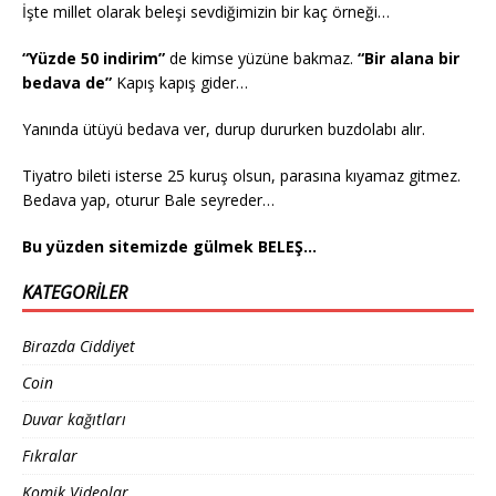
İşte millet olarak beleşi sevdiğimizin bir kaç örneği…
“Yüzde 50 indirim”
de kimse yüzüne bakmaz.
“Bir alana bir
bedava de”
Kapış kapış gider…
Yanında ütüyü bedava ver, durup dururken buzdolabı alır.
Tiyatro bileti isterse 25 kuruş olsun, parasına kıyamaz gitmez.
Bedava yap, oturur Bale seyreder…
Bu yüzden sitemizde gülmek BELEŞ…
KATEGORILER
Birazda Ciddiyet
Coin
Duvar kağıtları
Fıkralar
Komik Videolar