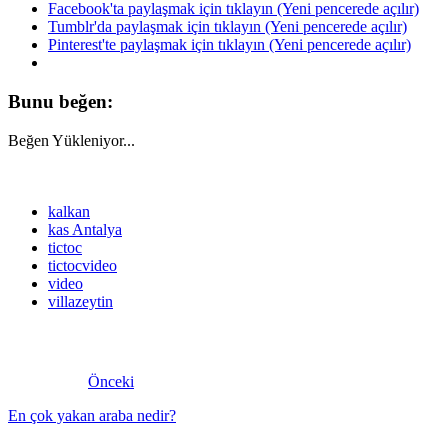
Facebook'ta paylaşmak için tıklayın (Yeni pencerede açılır)
Tumblr'da paylaşmak için tıklayın (Yeni pencerede açılır)
Pinterest'te paylaşmak için tıklayın (Yeni pencerede açılır)
Bunu beğen:
Beğen
Yükleniyor...
kalkan
kas Antalya
tictoc
tictocvideo
video
villazeytin
Önceki
En çok yakan araba nedir?