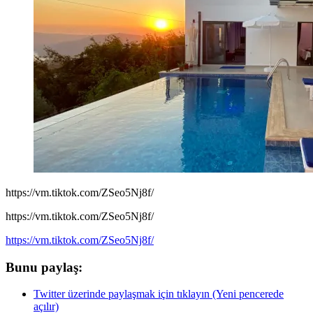
https://vm.tiktok.com/ZSeo5Nj8f/
https://vm.tiktok.com/ZSeo5Nj8f/
https://vm.tiktok.com/ZSeo5Nj8f/
Bunu paylaş:
Twitter üzerinde paylaşmak için tıklayın (Yeni pencerede
açılır)