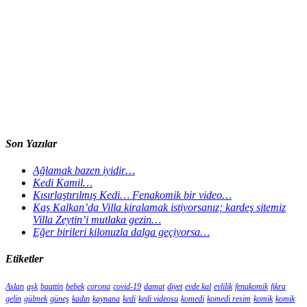
Son Yazılar
Ağlamak bazen iyidir…
Kedi Kamil…
Kısırlaştırılmış Kedi… Fenakomik bir video…
Kaş Kalkan’da Villa kiralamak istiyorsanız; kardeş sitemiz
Villa Zeytin’i mutlaka gezin…
Eğer birileri kilonuzla dalga geçiyorsa…
Etiketler
Aslan
aşk
baattin
bebek
corona
covid-19
damat
diyet
evde kal
evlilik
fenakomik
fıkra
gelin
gülmek
güneş
kadın
kaynana
kedi
kedi videosu
komedi
komedi resim
komik
komik