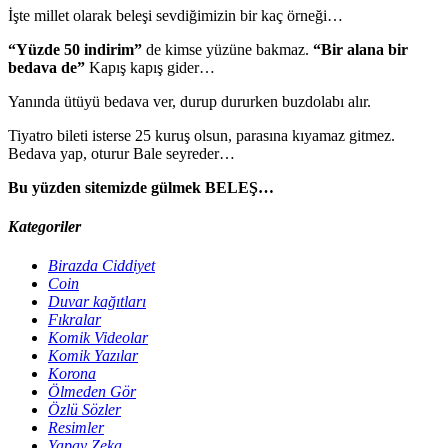
İşte millet olarak beleşi sevdiğimizin bir kaç örneği…
“Yüzde 50 indirim”
de kimse yüzüne bakmaz.
“Bir alana bir
bedava de”
Kapış kapış gider…
Yanında ütüyü bedava ver, durup dururken buzdolabı alır.
Tiyatro bileti isterse 25 kuruş olsun, parasına kıyamaz gitmez.
Bedava yap, oturur Bale seyreder…
Bu yüzden sitemizde gülmek BELEŞ…
Kategoriler
Birazda Ciddiyet
Coin
Duvar kağıtları
Fıkralar
Komik Videolar
Komik Yazılar
Korona
Ölmeden Gör
Özlü Sözler
Resimler
Yapay Zeka