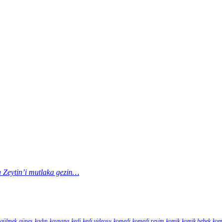
la Zeytin’i mutlaka gezin…
gülmek
güneş
kadın
kaynana
kedi
kedi videosu
komedi
komedi resim
komik
komik bebek
kom