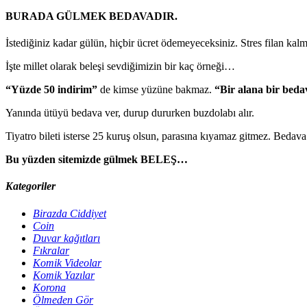
BURADA GÜLMEK BEDAVADIR.
İstediğiniz kadar gülün, hiçbir ücret ödemeyeceksiniz. Stres filan kal
İşte millet olarak beleşi sevdiğimizin bir kaç örneği…
“Yüzde 50 indirim”
de kimse yüzüne bakmaz.
“Bir alana bir beda
Yanında ütüyü bedava ver, durup dururken buzdolabı alır.
Tiyatro bileti isterse 25 kuruş olsun, parasına kıyamaz gitmez. Bedav
Bu yüzden sitemizde gülmek BELEŞ…
Kategoriler
Birazda Ciddiyet
Coin
Duvar kağıtları
Fıkralar
Komik Videolar
Komik Yazılar
Korona
Ölmeden Gör