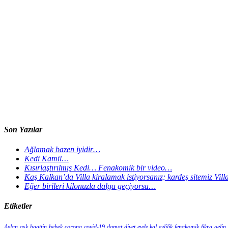
Son Yazılar
Ağlamak bazen iyidir…
Kedi Kamil…
Kısırlaştırılmış Kedi… Fenakomik bir video…
Kaş Kalkan’da Villa kiralamak istiyorsanız; kardeş sitemiz Vil
Eğer birileri kilonuzla dalga geçiyorsa…
Etiketler
Aslan
aşk
baattin
bebek
corona
covid-19
damat
diyet
evde kal
evlilik
fenakomik
fıkra
gelin