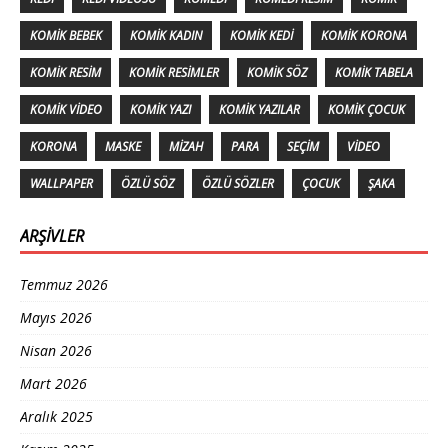
KOMIK BEBEK
KOMIK KADIN
KOMIK KEDI
KOMIK KORONA
KOMIK RESIM
KOMIK RESIMLER
KOMIK SÖZ
KOMIK TABELA
KOMIK VIDEO
KOMIK YAZI
KOMIK YAZILAR
KOMIK ÇOCUK
KORONA
MASKE
MIZAH
PARA
SEÇIM
VIDEO
WALLPAPER
ÖZLÜ SÖZ
ÖZLÜ SÖZLER
ÇOCUK
ŞAKA
ARŞIVLER
Temmuz 2026
Mayıs 2026
Nisan 2026
Mart 2026
Aralık 2025