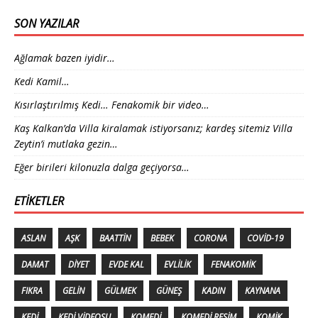
SON YAZILAR
Ağlamak bazen iyidir…
Kedi Kamil…
Kısırlaştırılmış Kedi… Fenakomik bir video…
Kaş Kalkan’da Villa kiralamak istiyorsanız; kardeş sitemiz Villa
Zeytin’i mutlaka gezin…
Eğer birileri kilonuzla dalga geçiyorsa…
ETIKETLER
ASLAN
AŞK
BAATTIN
BEBEK
CORONA
COVID-19
DAMAT
DIYET
EVDE KAL
EVLILIK
FENAKOMIK
FIKRA
GELIN
GÜLMEK
GÜNEŞ
KADIN
KAYNANA
KEDI
KEDI VIDEOSU
KOMEDI
KOMEDI RESIM
KOMIK