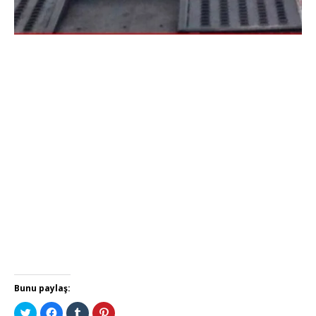
Bunu paylaş:
T
F
T
P