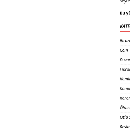
seyr
Bu y
KATE
Biraz
Coin
Duvar
Fıkra
Komik
Komik
Koro
Ölme
Özlü 
Resim