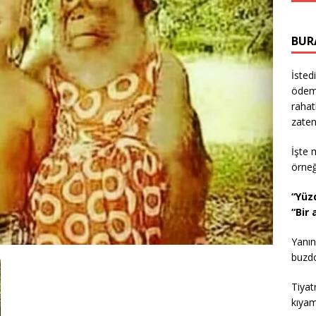
BUR
İsted
ödeme
rahat
zaten
İşte 
örne
“Yüz
“Bir
Yanın
buzdol
Tiyat
kıyam