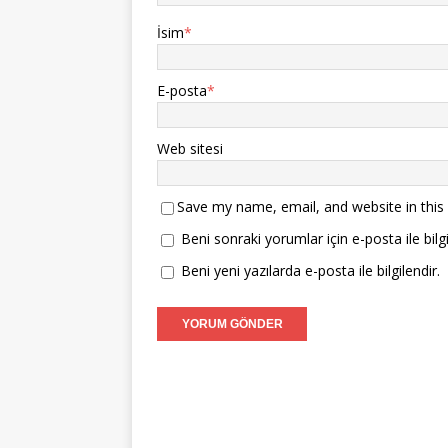
ç
r
ı
ı
)
r
l
)
İsim
*
ı
r
)
E-posta
*
Web sitesi
Save my name, email, and website in this
Beni sonraki yorumlar için e-posta ile bilgi
Beni yeni yazılarda e-posta ile bilgilendir.