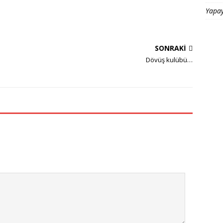
Yapay
SONRAKI
Dövüş kulübü…