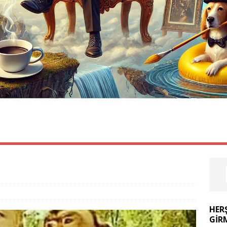
ÖZLÜ SÖZLER
KOMIK VIDEOLAR
FIKRALAR
HER
GIR