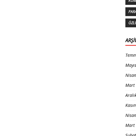
KOM
PAR
ÖZL
ARŞI
Temm
Mayı
Nisa
Mart
Aralı
Kası
Nisa
Mart
Şuba