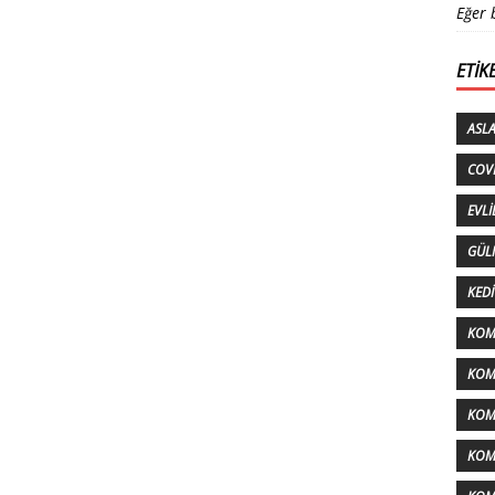
Eğer 
ETIK
ASL
COV
EVLI
GÜL
KEDI
KOM
KOMI
KOM
KOM