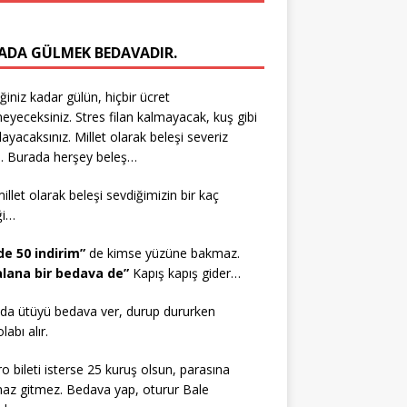
ADA GÜLMEK BEDAVADIR.
iğiniz kadar gülün, hiçbir ücret
yeceksiniz. Stres filan kalmayacak, kuş gibi
layacaksınız. Millet olarak beleşi severiz
. Burada herşey beleş…
millet olarak beleşi sevdiğimizin bir kaç
ği…
de 50 indirim”
de kimse yüzüne bakmaz.
 alana bir bedava de”
Kapış kapış gider…
da ütüyü bedava ver, durup dururken
abı alır.
ro bileti isterse 25 kuruş olsun, parasına
az gitmez. Bedava yap, oturur Bale