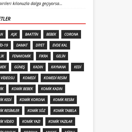
birileri kilonuzla dalga geçiyorsa…
ETLER
AN
AŞK
BAATTIN
BEBEK
CORONA
ID-19
DAMAT
DIYET
EVDE KAL
LIK
FENAKOMIK
FIKRA
GELIN
MEK
GÜNEŞ
KADIN
KAYNANA
KEDI
 VIDEOSU
KOMEDI
KOMEDI RESIM
IK
KOMIK BEBEK
KOMIK KADIN
K KEDI
KOMIK KORONA
KOMIK RESIM
IK RESIMLER
KOMIK SÖZ
KOMIK TABELA
IK VIDEO
KOMIK YAZI
KOMIK YAZILAR