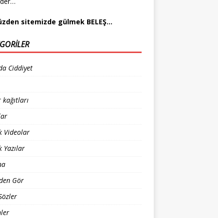
eder…
üzden sitemizde gülmek BELEŞ…
GORILER
da Ciddiyet
 kağıtları
lar
 Videolar
 Yazılar
na
den Gör
Sözler
ler