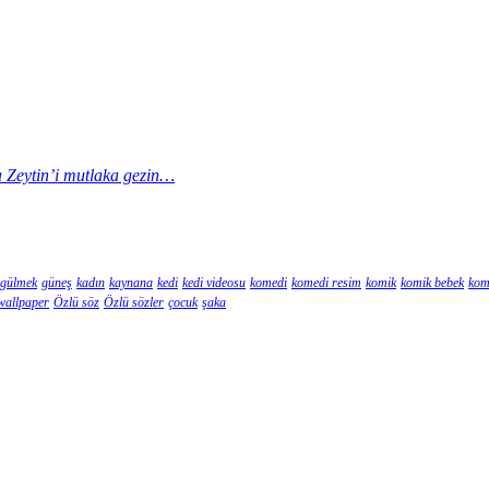
la Zeytin’i mutlaka gezin…
gülmek
güneş
kadın
kaynana
kedi
kedi videosu
komedi
komedi resim
komik
komik bebek
kom
wallpaper
Özlü söz
Özlü sözler
çocuk
şaka