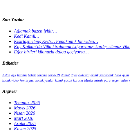
Son Yazılar
Ağlamak bazen iyidir…
Kedi Kamil…
Kısırlaştırılmış Kedi… Fenakomik bir video…
Kaş Kalkan’da Villa kiralamak istiyorsanız; kardeş sitemiz Vil
Eğer birileri kilonuzla dalga geçiyorsa…
Etiketler
Aslan
aşk
baattin
bebek
corona
covid-19
damat
diyet
evde kal
evlilik
fenakomik
fıkra
gelin
komik video
komik yazı
komik yazılar
komik çocuk
korona
Maske
mizah
para
seçim
video
Arşivler
Temmuz 2026
Mayıs 2026
Nisan 2026
Mart 2026
Aralık 2025
Kasım 2025