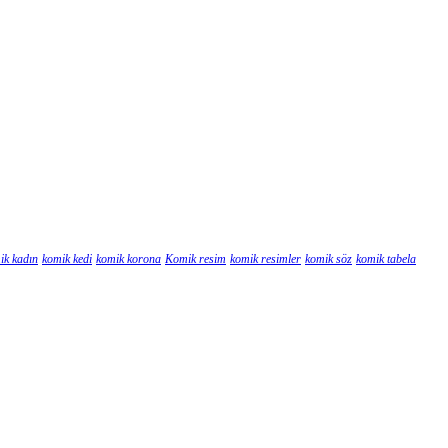
ik kadın
komik kedi
komik korona
Komik resim
komik resimler
komik söz
komik tabela