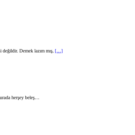
esi değildir. Demek lazım mış,
[…]
 Burada herşey beleş…