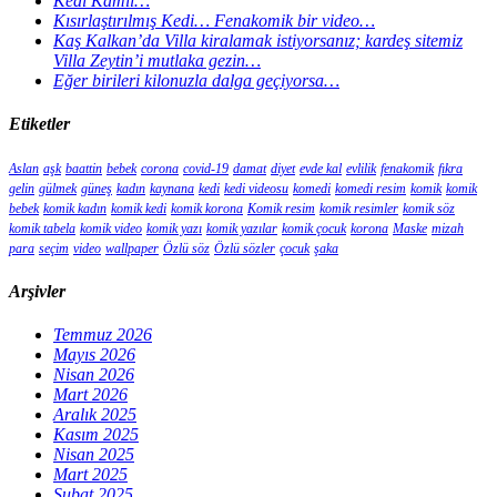
Kedi Kamil…
Kısırlaştırılmış Kedi… Fenakomik bir video…
Kaş Kalkan’da Villa kiralamak istiyorsanız; kardeş sitemiz
Villa Zeytin’i mutlaka gezin…
Eğer birileri kilonuzla dalga geçiyorsa…
Etiketler
Aslan
aşk
baattin
bebek
corona
covid-19
damat
diyet
evde kal
evlilik
fenakomik
fıkra
gelin
gülmek
güneş
kadın
kaynana
kedi
kedi videosu
komedi
komedi resim
komik
komik
bebek
komik kadın
komik kedi
komik korona
Komik resim
komik resimler
komik söz
komik tabela
komik video
komik yazı
komik yazılar
komik çocuk
korona
Maske
mizah
para
seçim
video
wallpaper
Özlü söz
Özlü sözler
çocuk
şaka
Arşivler
Temmuz 2026
Mayıs 2026
Nisan 2026
Mart 2026
Aralık 2025
Kasım 2025
Nisan 2025
Mart 2025
Şubat 2025