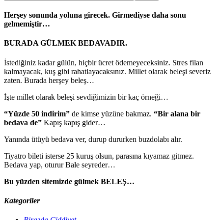
Herşey sonunda yoluna girecek. Girmediyse daha sonu
gelmemiştir…
BURADA GÜLMEK BEDAVADIR.
İstediğiniz kadar gülün, hiçbir ücret ödemeyeceksiniz. Stres filan
kalmayacak, kuş gibi rahatlayacaksınız. Millet olarak beleşi severiz
zaten. Burada herşey beleş…
İşte millet olarak beleşi sevdiğimizin bir kaç örneği…
“Yüzde 50 indirim”
de kimse yüzüne bakmaz.
“Bir alana bir
bedava de”
Kapış kapış gider…
Yanında ütüyü bedava ver, durup dururken buzdolabı alır.
Tiyatro bileti isterse 25 kuruş olsun, parasına kıyamaz gitmez.
Bedava yap, oturur Bale seyreder…
Bu yüzden sitemizde gülmek BELEŞ…
Kategoriler
Birazda Ciddiyet