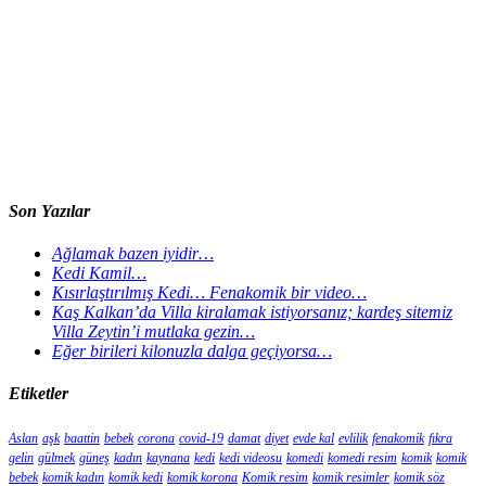
Son Yazılar
Ağlamak bazen iyidir…
Kedi Kamil…
Kısırlaştırılmış Kedi… Fenakomik bir video…
Kaş Kalkan’da Villa kiralamak istiyorsanız; kardeş sitemiz
Villa Zeytin’i mutlaka gezin…
Eğer birileri kilonuzla dalga geçiyorsa…
Etiketler
Aslan
aşk
baattin
bebek
corona
covid-19
damat
diyet
evde kal
evlilik
fenakomik
fıkra
gelin
gülmek
güneş
kadın
kaynana
kedi
kedi videosu
komedi
komedi resim
komik
komik
bebek
komik kadın
komik kedi
komik korona
Komik resim
komik resimler
komik söz