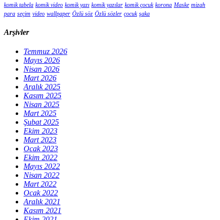
komik tabela
komik video
komik yazı
komik yazılar
komik çocuk
korona
Maske
mizah
para
seçim
video
wallpaper
Özlü söz
Özlü sözler
çocuk
şaka
Arşivler
Temmuz 2026
Mayıs 2026
Nisan 2026
Mart 2026
Aralık 2025
Kasım 2025
Nisan 2025
Mart 2025
Şubat 2025
Ekim 2023
Mart 2023
Ocak 2023
Ekim 2022
Mayıs 2022
Nisan 2022
Mart 2022
Ocak 2022
Aralık 2021
Kasım 2021
Ekim 2021