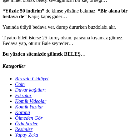
İşte millet olarak beleşi sevdiğimizin bir kaç örneği…
“Yüzde 50 indirim”
de kimse yüzüne bakmaz.
“Bir alana bir
bedava de”
Kapış kapış gider…
Yanında ütüyü bedava ver, durup dururken buzdolabı alır.
Tiyatro bileti isterse 25 kuruş olsun, parasına kıyamaz gitmez.
Bedava yap, oturur Bale seyreder…
Bu yüzden sitemizde gülmek BELEŞ…
Kategoriler
Birazda Ciddiyet
Coin
Duvar kağıtları
Fıkralar
Komik Videolar
Komik Yazılar
Korona
Ölmeden Gör
Özlü Sözler
Resimler
Yapay Zeka