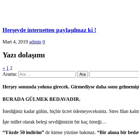
Herşeyde internetten paylaşılmaz ki !
Mart 4, 2019
admin
0
Yazı dolaşımı
«
1
2
Arama:
Herşey sonunda yoluna girecek. Girmediyse daha sonu gelmemiş
BURADA GÜLMEK BEDAVADIR.
İstediğiniz kadar gülün, hiçbir ücret ödemeyeceksiniz. Stres filan kal
İşte millet olarak beleşi sevdiğimizin bir kaç örneği…
“Yüzde 50 indirim”
de kimse yüzüne bakmaz.
“Bir alana bir beda