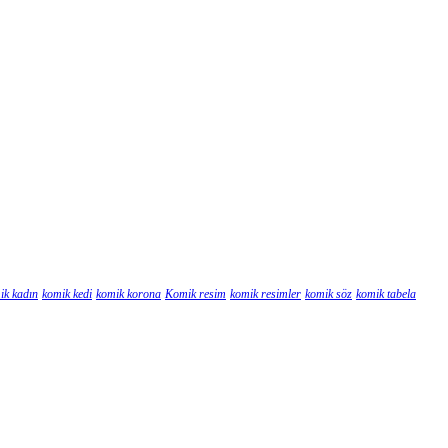
ik kadın
komik kedi
komik korona
Komik resim
komik resimler
komik söz
komik tabela