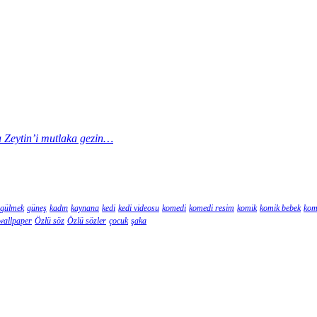
la Zeytin’i mutlaka gezin…
gülmek
güneş
kadın
kaynana
kedi
kedi videosu
komedi
komedi resim
komik
komik bebek
kom
wallpaper
Özlü söz
Özlü sözler
çocuk
şaka