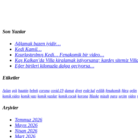
Son Yazılar
Ağlamak bazen iyidir…
Kedi Kamil…
Kısırlaştırılmış Kedi… Fenakomik bir video…
Kaş Kalkan’da Villa kiralamak istiyorsanız; kardeş sitemiz Vil
Eğer birileri kilonuzla dalga geçiyorsa…
Etiketler
Aslan
aşk
baattin
bebek
corona
covid-19
damat
diyet
evde kal
evlilik
fenakomik
fıkra
gelin
komik video
komik yazı
komik yazılar
komik çocuk
korona
Maske
mizah
para
seçim
video
Arşivler
Temmuz 2026
Mayıs 2026
Nisan 2026
Mart 2026