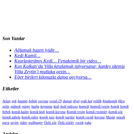
Son Yazılar
Ağlamak bazen iyidir…
Kedi Kamil…
Kısırlaştırılmış Kedi… Fenakomik bir video…
Kaş Kalkan’da Villa kiralamak istiyorsanız; kardeş sitemiz
Villa Zeytin’i mutlaka gezin…
Eğer birileri kilonuzla dalga geçiyorsa…
Etiketler
Aslan
aşk
baattin
bebek
corona
covid-19
damat
diyet
evde kal
evlilik
fenakomik
fıkra
gelin
gülmek
güneş
kadın
kaynana
kedi
kedi videosu
komedi
komedi resim
komik
komik
bebek
komik kadın
komik kedi
komik korona
Komik resim
komik resimler
komik söz
komik tabela
komik video
komik yazı
komik yazılar
komik çocuk
korona
Maske
mizah
para
seçim
video
wallpaper
Özlü söz
Özlü sözler
çocuk
şaka
Arşivler