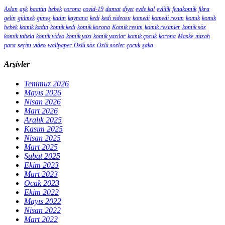
Aslan
aşk
baattin
bebek
corona
covid-19
damat
diyet
evde kal
evlilik
fenakomik
fıkra
gelin
gülmek
güneş
kadın
kaynana
kedi
kedi videosu
komedi
komedi resim
komik
komik
bebek
komik kadın
komik kedi
komik korona
Komik resim
komik resimler
komik söz
komik tabela
komik video
komik yazı
komik yazılar
komik çocuk
korona
Maske
mizah
para
seçim
video
wallpaper
Özlü söz
Özlü sözler
çocuk
şaka
Arşivler
Temmuz 2026
Mayıs 2026
Nisan 2026
Mart 2026
Aralık 2025
Kasım 2025
Nisan 2025
Mart 2025
Şubat 2025
Ekim 2023
Mart 2023
Ocak 2023
Ekim 2022
Mayıs 2022
Nisan 2022
Mart 2022