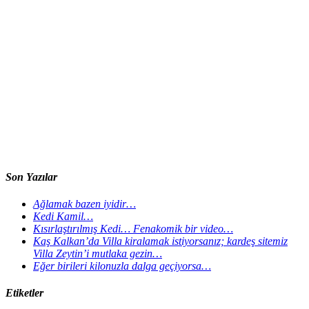
Son Yazılar
Ağlamak bazen iyidir…
Kedi Kamil…
Kısırlaştırılmış Kedi… Fenakomik bir video…
Kaş Kalkan’da Villa kiralamak istiyorsanız; kardeş sitemiz
Villa Zeytin’i mutlaka gezin…
Eğer birileri kilonuzla dalga geçiyorsa…
Etiketler