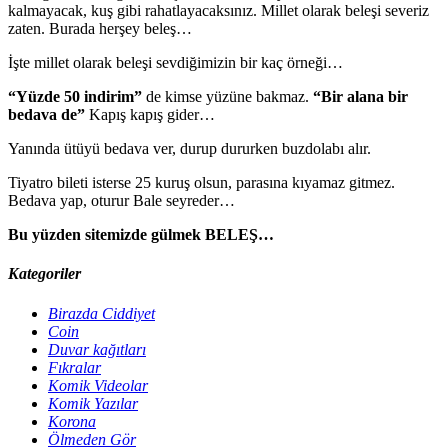
kalmayacak, kuş gibi rahatlayacaksınız. Millet olarak beleşi severiz
zaten. Burada herşey beleş…
İşte millet olarak beleşi sevdiğimizin bir kaç örneği…
“Yüzde 50 indirim”
de kimse yüzüne bakmaz.
“Bir alana bir
bedava de”
Kapış kapış gider…
Yanında ütüyü bedava ver, durup dururken buzdolabı alır.
Tiyatro bileti isterse 25 kuruş olsun, parasına kıyamaz gitmez.
Bedava yap, oturur Bale seyreder…
Bu yüzden sitemizde gülmek BELEŞ…
Kategoriler
Birazda Ciddiyet
Coin
Duvar kağıtları
Fıkralar
Komik Videolar
Komik Yazılar
Korona
Ölmeden Gör