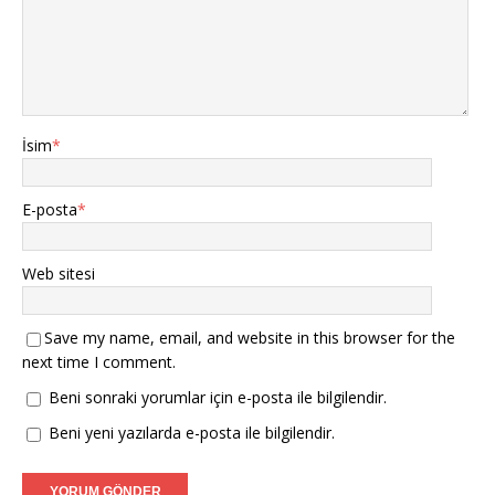
e
l
r
ı
a
ı
)
l
ç
r
ı
ı
)
r
l
)
ı
r
)
İsim
*
E-posta
*
Web sitesi
Save my name, email, and website in this browser for the
next time I comment.
Beni sonraki yorumlar için e-posta ile bilgilendir.
Beni yeni yazılarda e-posta ile bilgilendir.