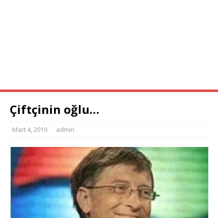
ANA SAYFA
RESIMLER
KORONA
ÖZLÜ SÖZLER
KOMIK VIDEOLAR
FIKRALAR
ÖLMEDEN GÖR
KOMIK YAZILAR
Çiftçinin oğlu…
Mart 4, 2019
admin