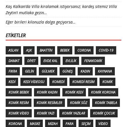
Kaş Kalkan’da Villa kiralamak istiyorsanız; kardeş sitemiz Villa
Zeytin’i mutlaka gezin…
Eğer birileri kilonuzla dalga geçiyorsa…
ETIKETLER
ASLAN
AŞK
BAATTIN
BEBEK
CORONA
COVID-19
DAMAT
DIYET
EVDE KAL
EVLILIK
FENAKOMIK
FIKRA
GELIN
GÜLMEK
GÜNEŞ
KADIN
KAYNANA
KEDI
KEDI VIDEOSU
KOMEDI
KOMEDI RESIM
KOMIK
KOMIK BEBEK
KOMIK KADIN
KOMIK KEDI
KOMIK KORONA
KOMIK RESIM
KOMIK RESIMLER
KOMIK SÖZ
KOMIK TABELA
KOMIK VIDEO
KOMIK YAZI
KOMIK YAZILAR
KOMIK ÇOCUK
KORONA
MASKE
MIZAH
PARA
SEÇIM
VIDEO