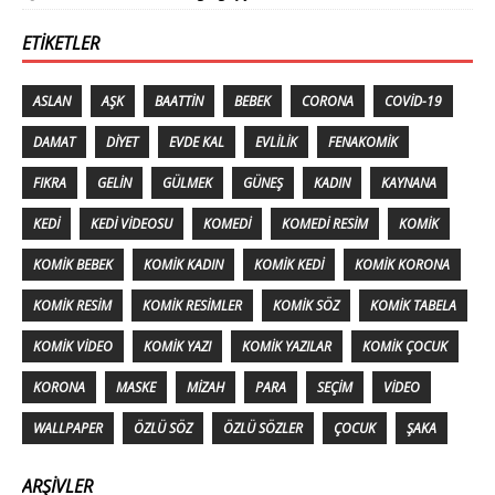
ETIKETLER
ASLAN
AŞK
BAATTIN
BEBEK
CORONA
COVID-19
DAMAT
DIYET
EVDE KAL
EVLILIK
FENAKOMIK
FIKRA
GELIN
GÜLMEK
GÜNEŞ
KADIN
KAYNANA
KEDI
KEDI VIDEOSU
KOMEDI
KOMEDI RESIM
KOMIK
KOMIK BEBEK
KOMIK KADIN
KOMIK KEDI
KOMIK KORONA
KOMIK RESIM
KOMIK RESIMLER
KOMIK SÖZ
KOMIK TABELA
KOMIK VIDEO
KOMIK YAZI
KOMIK YAZILAR
KOMIK ÇOCUK
KORONA
MASKE
MIZAH
PARA
SEÇIM
VIDEO
WALLPAPER
ÖZLÜ SÖZ
ÖZLÜ SÖZLER
ÇOCUK
ŞAKA
ARŞIVLER