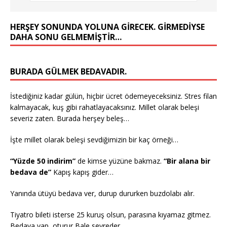
HERŞEY SONUNDA YOLUNA GIRECEK. GIRMEDIYSE
DAHA SONU GELMEMIŞTIR…
BURADA GÜLMEK BEDAVADIR.
İstediğiniz kadar gülün, hiçbir ücret ödemeyeceksiniz. Stres filan
kalmayacak, kuş gibi rahatlayacaksınız. Millet olarak beleşi
severiz zaten. Burada herşey beleş…
İşte millet olarak beleşi sevdiğimizin bir kaç örneği…
“Yüzde 50 indirim”
de kimse yüzüne bakmaz.
“Bir alana bir
bedava de”
Kapış kapış gider…
Yanında ütüyü bedava ver, durup dururken buzdolabı alır.
Tiyatro bileti isterse 25 kuruş olsun, parasına kıyamaz gitmez.
Bedava yap, oturur Bale seyreder…