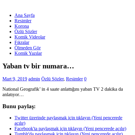
Ana Sayfa
Resimler
Korona
Özlü Sözler
Komik Videolar
Fıkralar
Ölmeden Gör
Komik Yazılar
Yaban tv bir numara…
Mart 9, 2019
admin
Özlü Sözler
,
Resimler
0
National Geografik’ in 4 saate anlattığını yaban TV 2 dakika da
anlatıyor…
Bunu paylaş:
Twitter üzerinde paylaşmak için tıklayın (Yeni pencerede
açılır)
Facebook'ta paylaşmak için tıklayın (Yeni pencerede açılır)
Tumblr'da paylaşmak için tıklayın (Yeni pencerede açılır)