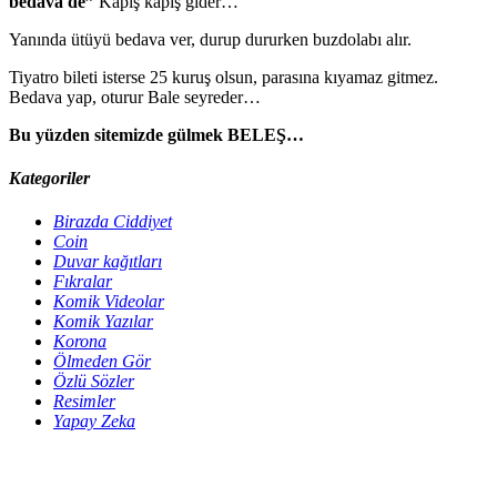
bedava de”
Kapış kapış gider…
Yanında ütüyü bedava ver, durup dururken buzdolabı alır.
Tiyatro bileti isterse 25 kuruş olsun, parasına kıyamaz gitmez.
Bedava yap, oturur Bale seyreder…
Bu yüzden sitemizde gülmek BELEŞ…
Kategoriler
Birazda Ciddiyet
Coin
Duvar kağıtları
Fıkralar
Komik Videolar
Komik Yazılar
Korona
Ölmeden Gör
Özlü Sözler
Resimler
Yapay Zeka