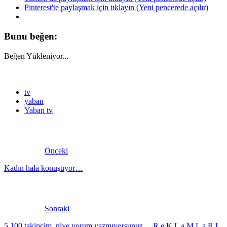
Pinterest'te paylaşmak için tıklayın (Yeni pencerede açılır)
Bunu beğen:
Beğen
Yükleniyor...
tv
yaban
Yaban tv
Önceki
Kadın hala konuşuyor…
Sonraki
5.100 takipçim, niye yorum yazmıyorsunuz… R e K L a M L a R I