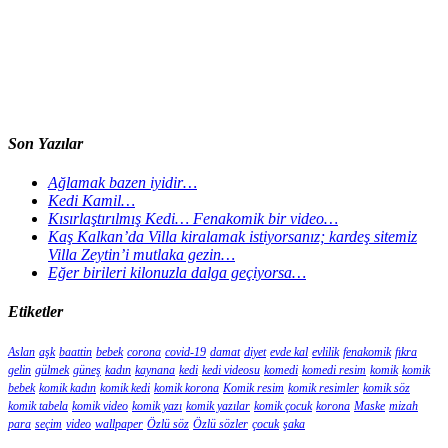
Son Yazılar
Ağlamak bazen iyidir…
Kedi Kamil…
Kısırlaştırılmış Kedi… Fenakomik bir video…
Kaş Kalkan’da Villa kiralamak istiyorsanız; kardeş sitemiz
Villa Zeytin’i mutlaka gezin…
Eğer birileri kilonuzla dalga geçiyorsa…
Etiketler
Aslan
aşk
baattin
bebek
corona
covid-19
damat
diyet
evde kal
evlilik
fenakomik
fıkra
gelin
gülmek
güneş
kadın
kaynana
kedi
kedi videosu
komedi
komedi resim
komik
komik
bebek
komik kadın
komik kedi
komik korona
Komik resim
komik resimler
komik söz
komik tabela
komik video
komik yazı
komik yazılar
komik çocuk
korona
Maske
mizah
para
seçim
video
wallpaper
Özlü söz
Özlü sözler
çocuk
şaka