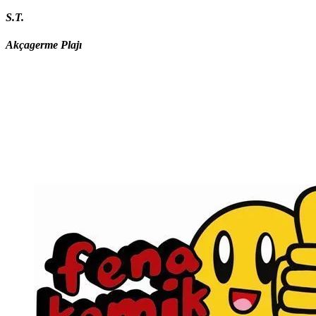
S.T.
Akçagerme Plajı