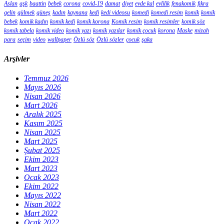
Aslan
aşk
baattin
bebek
corona
covid-19
damat
diyet
evde kal
evlilik
fenakomik
fıkra
gelin
gülmek
güneş
kadın
kaynana
kedi
kedi videosu
komedi
komedi resim
komik
komik
bebek
komik kadın
komik kedi
komik korona
Komik resim
komik resimler
komik söz
komik tabela
komik video
komik yazı
komik yazılar
komik çocuk
korona
Maske
mizah
para
seçim
video
wallpaper
Özlü söz
Özlü sözler
çocuk
şaka
Arşivler
Temmuz 2026
Mayıs 2026
Nisan 2026
Mart 2026
Aralık 2025
Kasım 2025
Nisan 2025
Mart 2025
Şubat 2025
Ekim 2023
Mart 2023
Ocak 2023
Ekim 2022
Mayıs 2022
Nisan 2022
Mart 2022
Ocak 2022