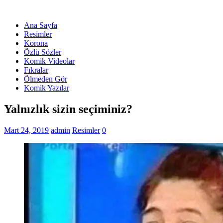
Ana Sayfa
Resimler
Korona
Özlü Sözler
Komik Videolar
Fıkralar
Ölmeden Gör
Komik Yazılar
Yalnızlık sizin seçiminiz?
Mart 24, 2019
admin
Resimler
0