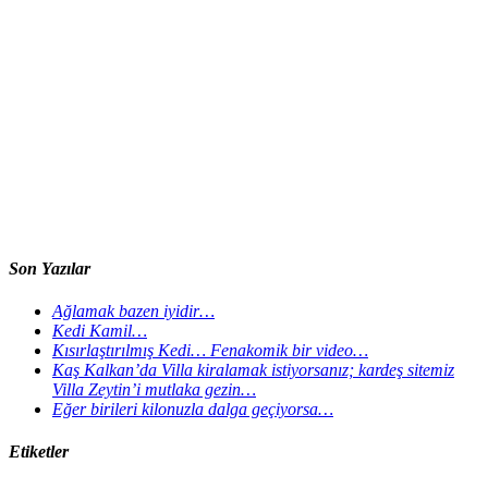
Son Yazılar
Ağlamak bazen iyidir…
Kedi Kamil…
Kısırlaştırılmış Kedi… Fenakomik bir video…
Kaş Kalkan’da Villa kiralamak istiyorsanız; kardeş sitemiz
Villa Zeytin’i mutlaka gezin…
Eğer birileri kilonuzla dalga geçiyorsa…
Etiketler