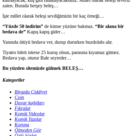
kalmayacak, kuş gibi rahatlayacaksınız. Millet olarak beleşi severiz
zaten. Burada herşey beleş…
İşte millet olarak beleşi sevdiğimizin bir kaç örneği…
“Yüzde 50 indirim”
de kimse yüzüne bakmaz.
“Bir alana bir
bedava de”
Kapış kapış gider…
Yanında ütüyü bedava ver, durup dururken buzdolabı alır.
Tiyatro bileti isterse 25 kuruş olsun, parasına kıyamaz gitmez.
Bedava yap, oturur Bale seyreder…
Bu yüzden sitemizde gülmek BELEŞ…
Kategoriler
Birazda Ciddiyet
Coin
Duvar kağıtları
Fıkralar
Komik Videolar
Komik Yazılar
Korona
Ölmeden Gör
Özlü Sözler