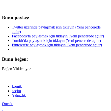
Bunu paylaş:
Twitter üzerinde paylaşmak için tıklayın (Yeni pencerede
açılır)
Facebook'ta paylaşmak için tıklayın (Yeni pencerede açılır)
Tumblr'da paylaşmak için tıklayın (Yeni pencerede açılır)
Pinterest'te paylaşmak için tıklayın (Yeni pencerede açılır)
Bunu beğen:
Beğen
Yükleniyor...
komik
seçim
Yalnızlık
Önceki