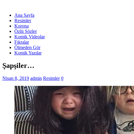
Ana Sayfa
Resimler
Korona
Özlü Sözler
Komik Videolar
Fıkralar
Ölmeden Gör
Komik Yazılar
Şapşiler…
Nisan 8, 2019
admin
Resimler
0