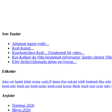
Son Yazılar
Ağlamak bazen iyidir…
Kedi Kamil…
Kısırlaştırılmış Kedi… Fenakomik bir video…
Kaş Kalkan’da Villa kiralamak istiyorsanız; kardeş sitemiz Vil
Eğer birileri kilonuzla dalga geçiyorsa…
Etiketler
Aslan
aşk
baattin
bebek
corona
covid-19
damat
diyet
evde kal
evlilik
fenakomik
fıkra
gelin
komik video
komik yazı
komik yazılar
komik çocuk
korona
Maske
mizah
para
seçim
video
Arşivler
Temmuz 2026
Mayıs 2026