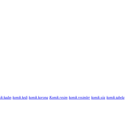
ik kadın
komik kedi
komik korona
Komik resim
komik resimler
komik söz
komik tabela