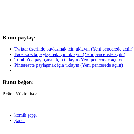
Bunu paylaş:
Twitter üzerinde paylaşmak için tıklayın (Yeni pencerede açılır)
Facebook'ta paylaşmak için tıklayın (Yeni pencerede açılır)
Tumblr'da paylaşmak için tıklayın (Yeni pencerede açılır)
Pinterest'te paylaşmak için tıklayın (Yeni pencerede açılır)
Bunu beğen:
Beğen
Yükleniyor...
komik şapşi
Şapşi