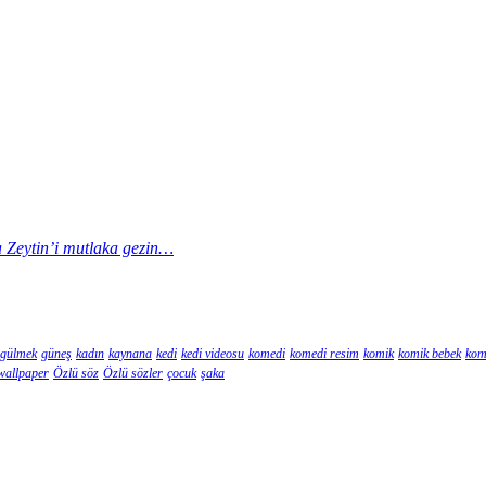
la Zeytin’i mutlaka gezin…
gülmek
güneş
kadın
kaynana
kedi
kedi videosu
komedi
komedi resim
komik
komik bebek
kom
wallpaper
Özlü söz
Özlü sözler
çocuk
şaka