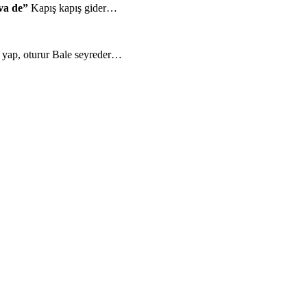
va de”
Kapış kapış gider…
a yap, oturur Bale seyreder…