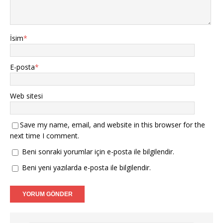
e
e
ç
d
r
a
ı
e
e
ç
l
a
d
ı
ı
ç
e
l
r
ı
a
ı
)
l
İsim
*
ç
r
ı
ı
)
r
l
)
ı
r
E-posta
*
)
Web sitesi
Save my name, email, and website in this browser for the
next time I comment.
Beni sonraki yorumlar için e-posta ile bilgilendir.
Beni yeni yazılarda e-posta ile bilgilendir.