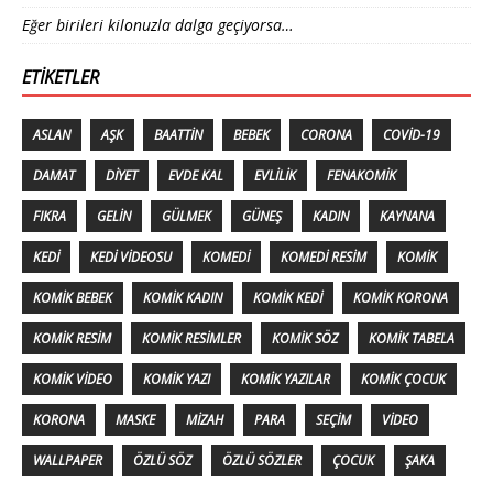
Eğer birileri kilonuzla dalga geçiyorsa…
ETIKETLER
ASLAN
AŞK
BAATTIN
BEBEK
CORONA
COVID-19
DAMAT
DIYET
EVDE KAL
EVLILIK
FENAKOMIK
FIKRA
GELIN
GÜLMEK
GÜNEŞ
KADIN
KAYNANA
KEDI
KEDI VIDEOSU
KOMEDI
KOMEDI RESIM
KOMIK
KOMIK BEBEK
KOMIK KADIN
KOMIK KEDI
KOMIK KORONA
KOMIK RESIM
KOMIK RESIMLER
KOMIK SÖZ
KOMIK TABELA
KOMIK VIDEO
KOMIK YAZI
KOMIK YAZILAR
KOMIK ÇOCUK
KORONA
MASKE
MIZAH
PARA
SEÇIM
VIDEO
WALLPAPER
ÖZLÜ SÖZ
ÖZLÜ SÖZLER
ÇOCUK
ŞAKA