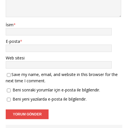
e
l
r
ı
a
ı
)
l
ç
r
ı
ı
)
r
l
)
ı
r
İsim
*
)
E-posta
*
Web sitesi
Save my name, email, and website in this browser for the
next time I comment.
Beni sonraki yorumlar için e-posta ile bilgilendir.
Beni yeni yazılarda e-posta ile bilgilendir.