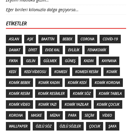
Eğer birileri kilonuzla dalga geçiyorsa…
ETIKETLER
ASLAN
AŞK
BAATTIN
BEBEK
CORONA
COVID-19
DAMAT
DIYET
EVDE KAL
EVLILIK
FENAKOMIK
FIKRA
GELIN
GÜLMEK
GÜNEŞ
KADIN
KAYNANA
KEDI
KEDI VIDEOSU
KOMEDI
KOMEDI RESIM
KOMIK
KOMIK BEBEK
KOMIK KADIN
KOMIK KEDI
KOMIK KORONA
KOMIK RESIM
KOMIK RESIMLER
KOMIK SÖZ
KOMIK TABELA
KOMIK VIDEO
KOMIK YAZI
KOMIK YAZILAR
KOMIK ÇOCUK
KORONA
MASKE
MIZAH
PARA
SEÇIM
VIDEO
WALLPAPER
ÖZLÜ SÖZ
ÖZLÜ SÖZLER
ÇOCUK
ŞAKA