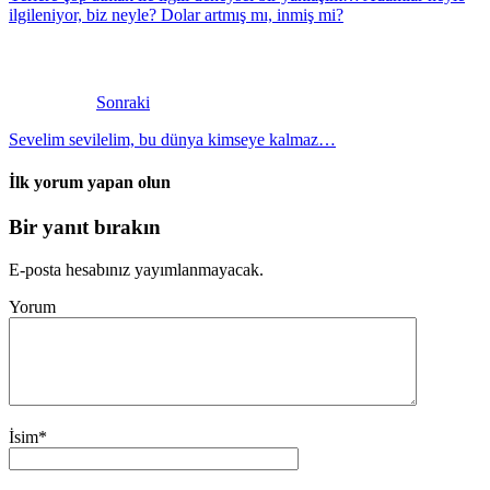
ilgileniyor, biz neyle? Dolar artmış mı, inmiş mi?
Sonraki
Sevelim sevilelim, bu dünya kimseye kalmaz…
İlk yorum yapan olun
Bir yanıt bırakın
E-posta hesabınız yayımlanmayacak.
Yorum
İsim
*