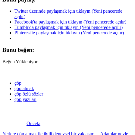
Twitter üzerinde paylaşmak için tıklayın (Yeni pencerede
açılır)
Facebook'ta paylaşmak için tıklayın (Yeni pencerede açılır)
Tumblr'da paylaşmak için tıklayın (Yeni pencerede açılır)
Pinterest'te paylaşmak için tıklayın (Yeni pencerede açılır)
Bunu beğen:
Beğen
Yükleniyor...
çöp
çöp atmak
çöp özlü sözler
çöp yazıları
Önceki
Yerlere çöp atmak ile ilgili deneysel bir yaklaşım… Adamlar neyle