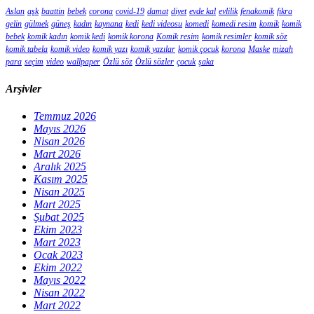
Aslan
aşk
baattin
bebek
corona
covid-19
damat
diyet
evde kal
evlilik
fenakomik
fıkra
gelin
gülmek
güneş
kadın
kaynana
kedi
kedi videosu
komedi
komedi resim
komik
komik
bebek
komik kadın
komik kedi
komik korona
Komik resim
komik resimler
komik söz
komik tabela
komik video
komik yazı
komik yazılar
komik çocuk
korona
Maske
mizah
para
seçim
video
wallpaper
Özlü söz
Özlü sözler
çocuk
şaka
Arşivler
Temmuz 2026
Mayıs 2026
Nisan 2026
Mart 2026
Aralık 2025
Kasım 2025
Nisan 2025
Mart 2025
Şubat 2025
Ekim 2023
Mart 2023
Ocak 2023
Ekim 2022
Mayıs 2022
Nisan 2022
Mart 2022