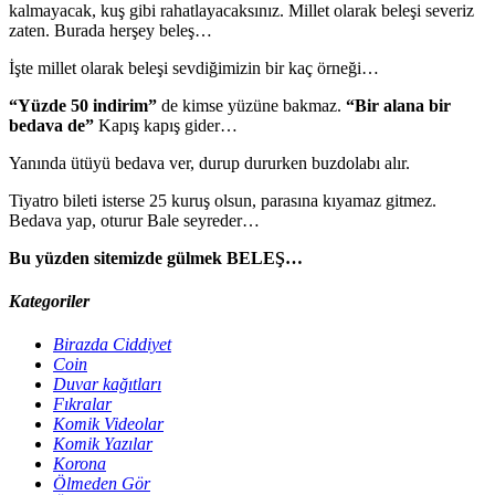
kalmayacak, kuş gibi rahatlayacaksınız. Millet olarak beleşi severiz
zaten. Burada herşey beleş…
İşte millet olarak beleşi sevdiğimizin bir kaç örneği…
“Yüzde 50 indirim”
de kimse yüzüne bakmaz.
“Bir alana bir
bedava de”
Kapış kapış gider…
Yanında ütüyü bedava ver, durup dururken buzdolabı alır.
Tiyatro bileti isterse 25 kuruş olsun, parasına kıyamaz gitmez.
Bedava yap, oturur Bale seyreder…
Bu yüzden sitemizde gülmek BELEŞ…
Kategoriler
Birazda Ciddiyet
Coin
Duvar kağıtları
Fıkralar
Komik Videolar
Komik Yazılar
Korona
Ölmeden Gör