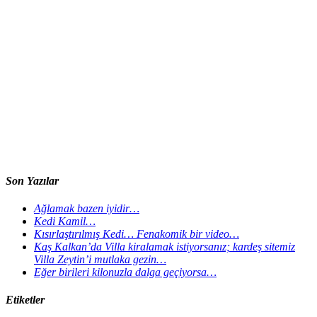
Son Yazılar
Ağlamak bazen iyidir…
Kedi Kamil…
Kısırlaştırılmış Kedi… Fenakomik bir video…
Kaş Kalkan’da Villa kiralamak istiyorsanız; kardeş sitemiz
Villa Zeytin’i mutlaka gezin…
Eğer birileri kilonuzla dalga geçiyorsa…
Etiketler