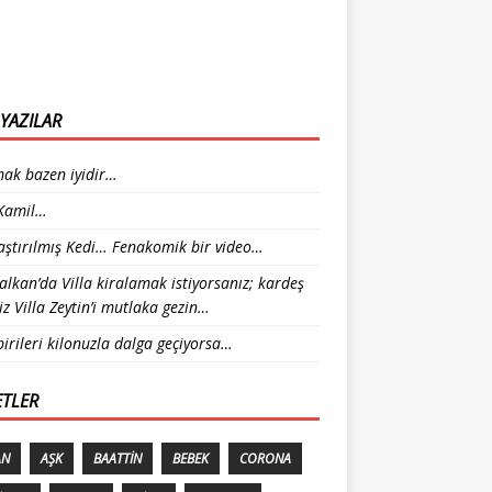
YAZILAR
ak bazen iyidir…
 Kamil…
laştırılmış Kedi… Fenakomik bir video…
alkan’da Villa kiralamak istiyorsanız; kardeş
iz Villa Zeytin’i mutlaka gezin…
birileri kilonuzla dalga geçiyorsa…
ETLER
AN
AŞK
BAATTIN
BEBEK
CORONA