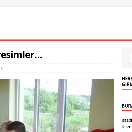
ÖZLÜ SÖZLER
KOMIK VIDEOLAR
FIKRALAR
 resimler…
0
HER
GIR
BUR
İsted
ödeme