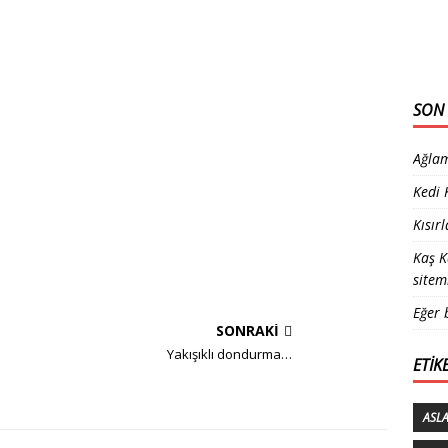
SON 
Ağlam
Kedi
Kısır
Kaş K
sitem
Eğer 
SONRAKI
Yakışıklı dondurma…
ETIK
ASL