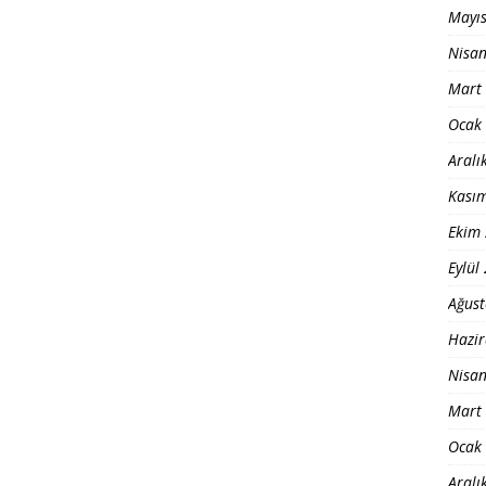
Mayı
Nisa
Mart
Ocak
Aralı
Kası
Ekim
Eylül
Ağust
Hazi
Nisa
Mart
Ocak
Aralı