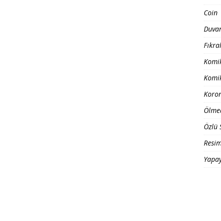
Coin
Duvar
Fıkra
Komik
Komik
Koro
Ölme
Özlü 
Resim
Yapay