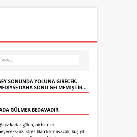
ÖLMEDEN GÖR
KOMIK YAZILAR
ŞEY SONUNDA YOLUNA GIRECEK.
MEDIYSE DAHA SONU GELMEMIŞTIR…
ADA GÜLMEK BEDAVADIR.
iğiniz kadar gülün, hiçbir ücret
yeceksiniz. Stres filan kalmayacak, kuş gibi