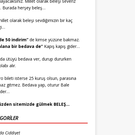
layacaksınız. Millet olarak beleşi severiz
. Burada herşey beleş…
millet olarak beleşi sevdiğimizin bir kaç
ği…
de 50 indirim”
de kimse yüzüne bakmaz.
 alana bir bedava de”
Kapış kapış gider…
da ütüyü bedava ver, durup dururken
abı alır.
ro bileti isterse 25 kuruş olsun, parasına
az gitmez. Bedava yap, oturur Bale
eder…
üzden sitemizde gülmek BELEŞ…
GORILER
da Ciddiyet