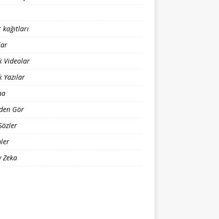
 kağıtları
lar
 Videolar
 Yazılar
na
den Gör
Sözler
ler
 Zeka