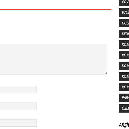
COV
EVLI
GÜL
KEDI
KOM
KOMI
KOM
KOM
KOM
PAR
ÖZL
ARŞI