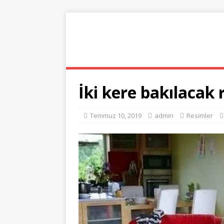
ANA SAYFA
RESIMLER
KORONA
İki kere bakılacak
Temmuz 10, 2019
admin
Resimler