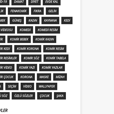
ID-19
DAMAT
DIYET
EVDE KAL
LIK
FENAKOMIK
FIKRA
GELIN
MEK
GÜNEŞ
KADIN
KAYNANA
KEDI
 VIDEOSU
KOMEDI
KOMEDI RESIM
IK
KOMIK BEBEK
KOMIK KADIN
K KEDI
KOMIK KORONA
KOMIK RESIM
IK RESIMLER
KOMIK SÖZ
KOMIK TABELA
IK VIDEO
KOMIK YAZI
KOMIK YAZILAR
IK ÇOCUK
KORONA
MASKE
MIZAH
A
SEÇIM
VIDEO
WALLPAPER
Ü SÖZ
ÖZLÜ SÖZLER
ÇOCUK
ŞAKA
VLER