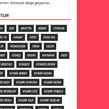
birileri kilonuzla dalga geçiyorsa…
ETLER
AN
AŞK
BAATTIN
BEBEK
CORONA
ID-19
DAMAT
DIYET
EVDE KAL
LIK
FENAKOMIK
FIKRA
GELIN
MEK
GÜNEŞ
KADIN
KAYNANA
KEDI
 VIDEOSU
KOMEDI
KOMEDI RESIM
IK
KOMIK BEBEK
KOMIK KADIN
K KEDI
KOMIK KORONA
KOMIK RESIM
IK RESIMLER
KOMIK SÖZ
KOMIK TABELA
IK VIDEO
KOMIK YAZI
KOMIK YAZILAR