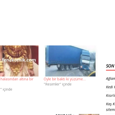
SON 
Ağlam
alasından altına bir
Öyle bir baktı ki yüzüme…
"Resimler" içinde
Kedi
" içinde
Kısır
Kaş K
sitem