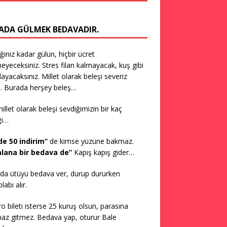
ADA GÜLMEK BEDAVADIR.
iğiniz kadar gülün, hiçbir ücret
yeceksiniz. Stres filan kalmayacak, kuş gibi
layacaksınız. Millet olarak beleşi severiz
. Burada herşey beleş…
millet olarak beleşi sevdiğimizin bir kaç
ği…
de 50 indirim”
de kimse yüzüne bakmaz.
 alana bir bedava de”
Kapış kapış gider…
da ütüyü bedava ver, durup dururken
abı alır.
ro bileti isterse 25 kuruş olsun, parasına
az gitmez. Bedava yap, oturur Bale