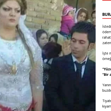
BUR
İsted
ödeme
rahat
zaten
İşte 
örne
“Yüz
“Bir
Yanın
buzdol
Tiyat
kıyam