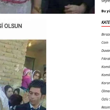
seyr
Bu y
KATE
Biraz
Coin
Duvar
Fıkra
Komik
Komik
Koro
Ölme
Özlü 
Resim