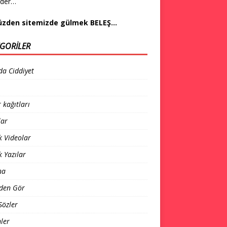
eder…
üzden sitemizde gülmek BELEŞ…
GORILER
da Ciddiyet
 kağıtları
lar
 Videolar
 Yazılar
na
den Gör
Sözler
ler