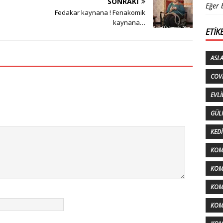
SONRAKI
Eğer 
Fedakar kaynana ! Fenakomik
kaynana…
ETIK
ASL
COV
EVLI
GÜL
KEDI
KOM
KOMI
KOM
KOM