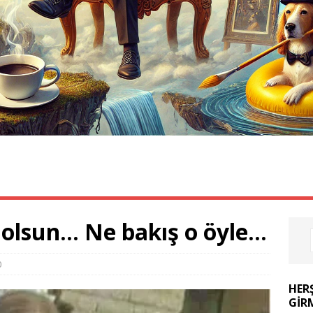
ÖZLÜ SÖZLER
KOMIK VIDEOLAR
FIKRALAR
 olsun… Ne bakış o öyle…
0
HER
GIR