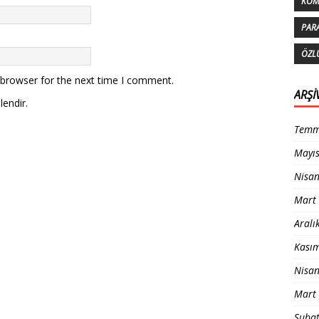
KOM
PAR
ÖZL
 browser for the next time I comment.
ARŞI
lendir.
Temm
Mayı
Nisa
Mart
Aralı
Kası
Nisa
Mart
Şuba