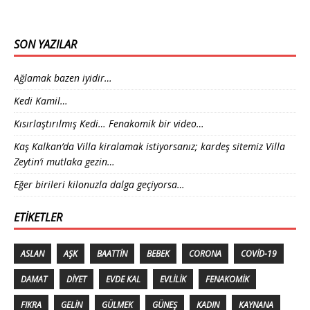
SON YAZILAR
Ağlamak bazen iyidir…
Kedi Kamil…
Kısırlaştırılmış Kedi… Fenakomik bir video…
Kaş Kalkan’da Villa kiralamak istiyorsanız; kardeş sitemiz Villa
Zeytin’i mutlaka gezin…
Eğer birileri kilonuzla dalga geçiyorsa…
ETIKETLER
ASLAN
AŞK
BAATTIN
BEBEK
CORONA
COVID-19
DAMAT
DIYET
EVDE KAL
EVLILIK
FENAKOMIK
FIKRA
GELIN
GÜLMEK
GÜNEŞ
KADIN
KAYNANA