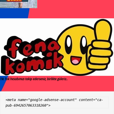
Tik Tok hesabımızı takip ederseniz, birlikte güleriz..
<meta name="google-adsense-account" content="ca-
pub-6942657063318260">