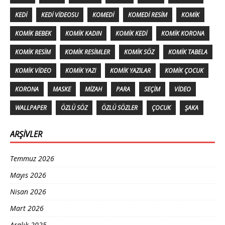
KEDI
KEDI VIDEOSU
KOMEDI
KOMEDI RESIM
KOMIK
KOMIK BEBEK
KOMIK KADIN
KOMIK KEDI
KOMIK KORONA
KOMIK RESIM
KOMIK RESIMLER
KOMIK SÖZ
KOMIK TABELA
KOMIK VIDEO
KOMIK YAZI
KOMIK YAZILAR
KOMIK ÇOCUK
KORONA
MASKE
MIZAH
PARA
SEÇIM
VIDEO
WALLPAPER
ÖZLÜ SÖZ
ÖZLÜ SÖZLER
ÇOCUK
ŞAKA
ARŞIVLER
Temmuz 2026
Mayıs 2026
Nisan 2026
Mart 2026
Aralık 2025