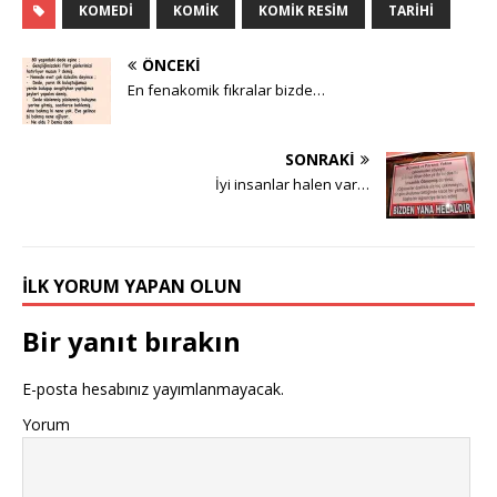
e
l
r
ı
KOMEDI
KOMIK
KOMIK RESIM
TARIHI
a
ı
)
l
ç
r
ı
ı
)
r
l
)
ÖNCEKI
ı
r
En fenakomik fıkralar bizde…
)
SONRAKI
İyi insanlar halen var…
İLK YORUM YAPAN OLUN
Bir yanıt bırakın
E-posta hesabınız yayımlanmayacak.
Yorum