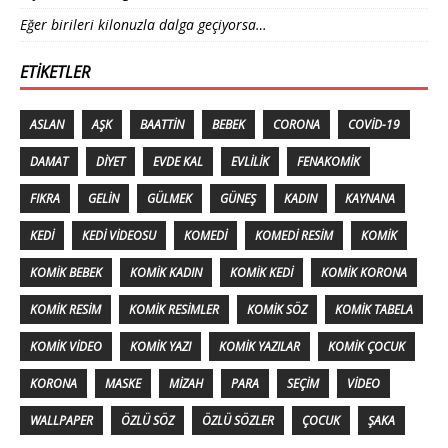
Eğer birileri kilonuzla dalga geçiyorsa…
ETIKETLER
ASLAN
AŞK
BAATTIN
BEBEK
CORONA
COVID-19
DAMAT
DIYET
EVDE KAL
EVLILIK
FENAKOMIK
FIKRA
GELIN
GÜLMEK
GÜNEŞ
KADIN
KAYNANA
KEDI
KEDI VIDEOSU
KOMEDI
KOMEDI RESIM
KOMIK
KOMIK BEBEK
KOMIK KADIN
KOMIK KEDI
KOMIK KORONA
KOMIK RESIM
KOMIK RESIMLER
KOMIK SÖZ
KOMIK TABELA
KOMIK VIDEO
KOMIK YAZI
KOMIK YAZILAR
KOMIK ÇOCUK
KORONA
MASKE
MIZAH
PARA
SEÇIM
VIDEO
WALLPAPER
ÖZLÜ SÖZ
ÖZLÜ SÖZLER
ÇOCUK
ŞAKA