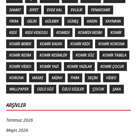
DAMAT
DIYET
EVDE KAL
EVLILIK
FENAKOMIK
FIKRA
GELIN
GÜLMEK
GÜNEŞ
KADIN
KAYNANA
KEDI
KEDI VIDEOSU
KOMEDI
KOMEDI RESIM
KOMIK
KOMIK BEBEK
KOMIK KADIN
KOMIK KEDI
KOMIK KORONA
KOMIK RESIM
KOMIK RESIMLER
KOMIK SÖZ
KOMIK TABELA
KOMIK VIDEO
KOMIK YAZI
KOMIK YAZILAR
KOMIK ÇOCUK
KORONA
MASKE
MIZAH
PARA
SEÇIM
VIDEO
WALLPAPER
ÖZLÜ SÖZ
ÖZLÜ SÖZLER
ÇOCUK
ŞAKA
ARŞIVLER
Temmuz 2026
Mayıs 2026