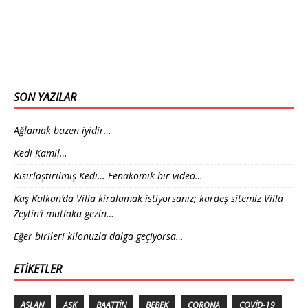
SON YAZILAR
Ağlamak bazen iyidir…
Kedi Kamil…
Kısırlaştırılmış Kedi… Fenakomik bir video…
Kaş Kalkan’da Villa kiralamak istiyorsanız; kardeş sitemiz Villa
Zeytin’i mutlaka gezin…
Eğer birileri kilonuzla dalga geçiyorsa…
ETIKETLER
ASLAN
AŞK
BAATTIN
BEBEK
CORONA
COVID-19