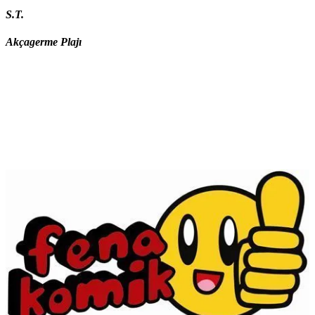
S.T.
Akçagerme Plajı