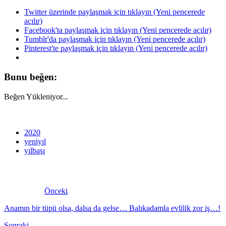
Twitter üzerinde paylaşmak için tıklayın (Yeni pencerede
açılır)
Facebook'ta paylaşmak için tıklayın (Yeni pencerede açılır)
Tumblr'da paylaşmak için tıklayın (Yeni pencerede açılır)
Pinterest'te paylaşmak için tıklayın (Yeni pencerede açılır)
Bunu beğen:
Beğen
Yükleniyor...
2020
yeniyıl
yılbaşı
Önceki
Anamın bir tüpü olsa, dalsa da gelse… Balıkadamla evlilik zor iş…!
Sonraki