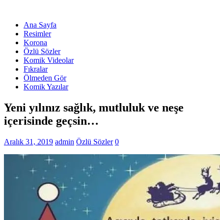
Ana Sayfa
Resimler
Korona
Özlü Sözler
Komik Videolar
Fıkralar
Ölmeden Gör
Komik Yazılar
Yeni yılınız sağlık, mutluluk ve neşe
içerisinde geçsin…
Aralık 31, 2019
admin
Özlü Sözler
0