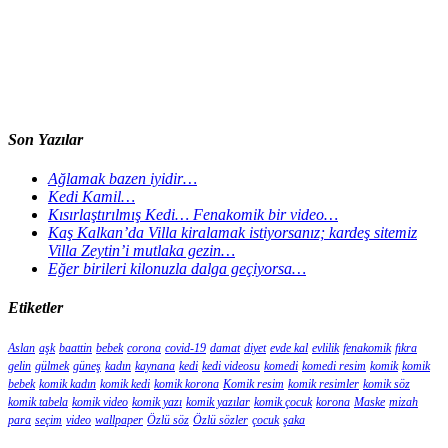
Son Yazılar
Ağlamak bazen iyidir…
Kedi Kamil…
Kısırlaştırılmış Kedi… Fenakomik bir video…
Kaş Kalkan’da Villa kiralamak istiyorsanız; kardeş sitemiz
Villa Zeytin’i mutlaka gezin…
Eğer birileri kilonuzla dalga geçiyorsa…
Etiketler
Aslan
aşk
baattin
bebek
corona
covid-19
damat
diyet
evde kal
evlilik
fenakomik
fıkra
gelin
gülmek
güneş
kadın
kaynana
kedi
kedi videosu
komedi
komedi resim
komik
komik
bebek
komik kadın
komik kedi
komik korona
Komik resim
komik resimler
komik söz
komik tabela
komik video
komik yazı
komik yazılar
komik çocuk
korona
Maske
mizah
para
seçim
video
wallpaper
Özlü söz
Özlü sözler
çocuk
şaka