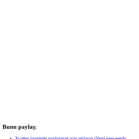
Bunu paylaş:
Twitter üzerinde paylaşmak için tıklayın (Yeni pencerede