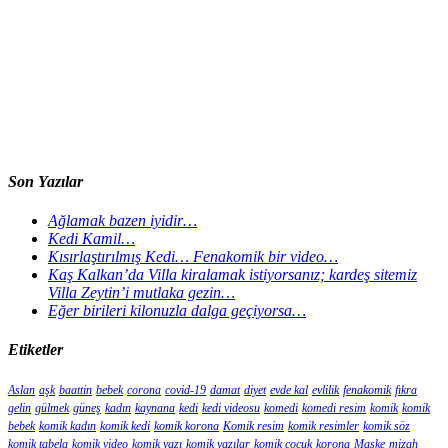
Son Yazılar
Ağlamak bazen iyidir…
Kedi Kamil…
Kısırlaştırılmış Kedi… Fenakomik bir video…
Kaş Kalkan’da Villa kiralamak istiyorsanız; kardeş sitemiz
Villa Zeytin’i mutlaka gezin…
Eğer birileri kilonuzla dalga geçiyorsa…
Etiketler
Aslan
aşk
baattin
bebek
corona
covid-19
damat
diyet
evde kal
evlilik
fenakomik
fıkra
gelin
gülmek
güneş
kadın
kaynana
kedi
kedi videosu
komedi
komedi resim
komik
komik
bebek
komik kadın
komik kedi
komik korona
Komik resim
komik resimler
komik söz
komik tabela
komik video
komik yazı
komik yazılar
komik çocuk
korona
Maske
mizah