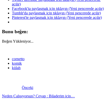
açılır)
Facebook'ta paylaşmak için tıklayın (Yeni pencerede açılır)
Tumblr'da paylaşmak için tıklayın (Yeni pencerede açılır)
Pinterest'te paylaşmak için tıklayın (Yeni pencerede açılır)
Bunu beğen:
Beğen
Yükleniyor...
cornetto
komik
külah
Önceki
Neden Çalışıyorsun? Cevap : Biladerim için…