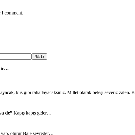
e I comment.
tir…
mayacak, kuş gibi rahatlayacaksınız. Millet olarak beleşi severiz zaten.
va de”
Kapış kapış gider…
a yap, oturur Bale seyreder…