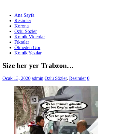
Ana Sayfa
Resimler
Korona
Özlü Sözler
Komik Videolar
Fıkralar
Ölmeden Gör
Komik Yazılar
Size her yer Trabzon…
Ocak 13, 2020
admin
Özlü Sözler
,
Resimler
0