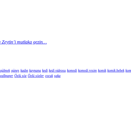
la Zeytin’i mutlaka gezin…
gülmek
güneş
kadın
kaynana
kedi
kedi videosu
komedi
komedi resim
komik
komik bebek
kom
wallpaper
Özlü söz
Özlü sözler
çocuk
şaka