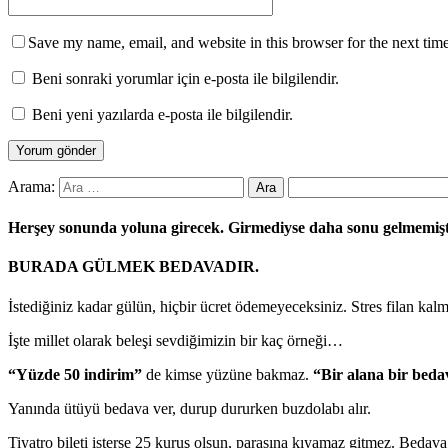
Save my name, email, and website in this browser for the next tim
Beni sonraki yorumlar için e-posta ile bilgilendir.
Beni yeni yazılarda e-posta ile bilgilendir.
Arama:
Herşey sonunda yoluna girecek. Girmediyse daha sonu gelmemiş
BURADA GÜLMEK BEDAVADIR.
İstediğiniz kadar gülün, hiçbir ücret ödemeyeceksiniz. Stres filan kal
İşte millet olarak beleşi sevdiğimizin bir kaç örneği…
“Yüzde 50 indirim”
de kimse yüzüne bakmaz.
“Bir alana bir beda
Yanında ütüyü bedava ver, durup dururken buzdolabı alır.
Tiyatro bileti isterse 25 kuruş olsun, parasına kıyamaz gitmez. Bedav