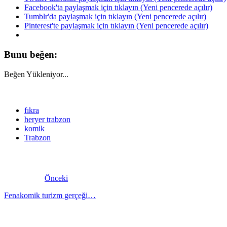
Facebook'ta paylaşmak için tıklayın (Yeni pencerede açılır)
Tumblr'da paylaşmak için tıklayın (Yeni pencerede açılır)
Pinterest'te paylaşmak için tıklayın (Yeni pencerede açılır)
Bunu beğen:
Beğen
Yükleniyor...
fıkra
heryer trabzon
komik
Trabzon
Önceki
Fenakomik turizm gerçeği…