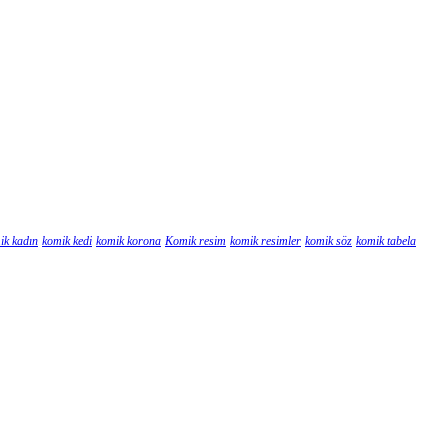
ik kadın
komik kedi
komik korona
Komik resim
komik resimler
komik söz
komik tabela