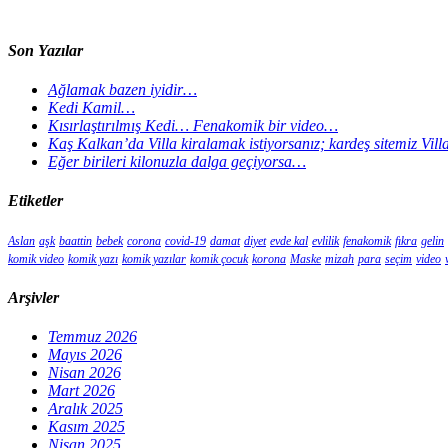
Son Yazılar
Ağlamak bazen iyidir…
Kedi Kamil…
Kısırlaştırılmış Kedi… Fenakomik bir video…
Kaş Kalkan’da Villa kiralamak istiyorsanız; kardeş sitemiz Vil
Eğer birileri kilonuzla dalga geçiyorsa…
Etiketler
Aslan
aşk
baattin
bebek
corona
covid-19
damat
diyet
evde kal
evlilik
fenakomik
fıkra
gelin
komik video
komik yazı
komik yazılar
komik çocuk
korona
Maske
mizah
para
seçim
video
Arşivler
Temmuz 2026
Mayıs 2026
Nisan 2026
Mart 2026
Aralık 2025
Kasım 2025
Nisan 2025