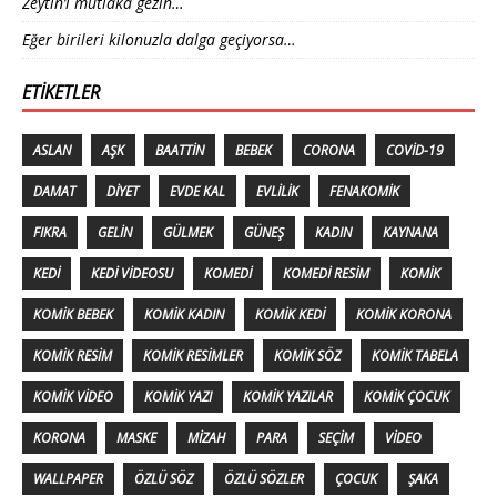
Zeytin’i mutlaka gezin…
Eğer birileri kilonuzla dalga geçiyorsa…
ETIKETLER
ASLAN
AŞK
BAATTIN
BEBEK
CORONA
COVID-19
DAMAT
DIYET
EVDE KAL
EVLILIK
FENAKOMIK
FIKRA
GELIN
GÜLMEK
GÜNEŞ
KADIN
KAYNANA
KEDI
KEDI VIDEOSU
KOMEDI
KOMEDI RESIM
KOMIK
KOMIK BEBEK
KOMIK KADIN
KOMIK KEDI
KOMIK KORONA
KOMIK RESIM
KOMIK RESIMLER
KOMIK SÖZ
KOMIK TABELA
KOMIK VIDEO
KOMIK YAZI
KOMIK YAZILAR
KOMIK ÇOCUK
KORONA
MASKE
MIZAH
PARA
SEÇIM
VIDEO
WALLPAPER
ÖZLÜ SÖZ
ÖZLÜ SÖZLER
ÇOCUK
ŞAKA