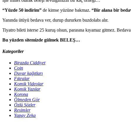
İşte millet olarak beleşi sevdiğimizin bir kaç örneği…
“Yüzde 50 indirim”
de kimse yüzüne bakmaz.
“Bir alana bir beda
Yanında ütüyü bedava ver, durup dururken buzdolabı alır.
Tiyatro bileti isterse 25 kuruş olsun, parasına kıyamaz gitmez. Bedav
Bu yüzden sitemizde gülmek BELEŞ…
Kategoriler
Birazda Ciddiyet
Coin
Duvar kağıtları
Fıkralar
Komik Videolar
Komik Yazılar
Korona
Ölmeden Gör
Özlü Sözler
Resimler
Yapay Zeka