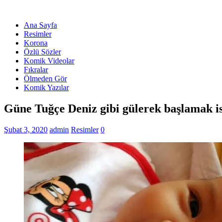
Ana Sayfa
Resimler
Korona
Özlü Sözler
Komik Videolar
Fıkralar
Ölmeden Gör
Komik Yazılar
Güne Tuğçe Deniz gibi gülerek başlamak is
Şubat 3, 2020
admin
Resimler
0