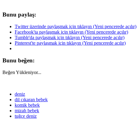
Bunu paylaş:
Twitter üzerinde paylaşmak için tıklayın (Yeni pencerede açılır)
Facebook'ta paylaşmak için tıklayın (Yeni pencerede açılır)
Tumblr'da paylaşmak için tıklayın (Yeni pencerede açılır)
Pinterest'te paylaşmak için tıklayın (Yeni pencerede açılır)
Bunu beğen:
Beğen
Yükleniyor...
deniz
dil çıkaran bebek
komik bebek
mizah bebek
tuğçe deniz