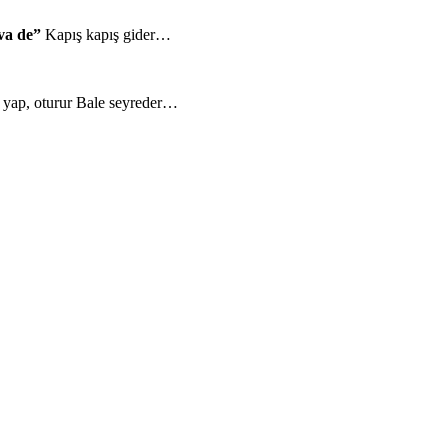
va de”
Kapış kapış gider…
a yap, oturur Bale seyreder…