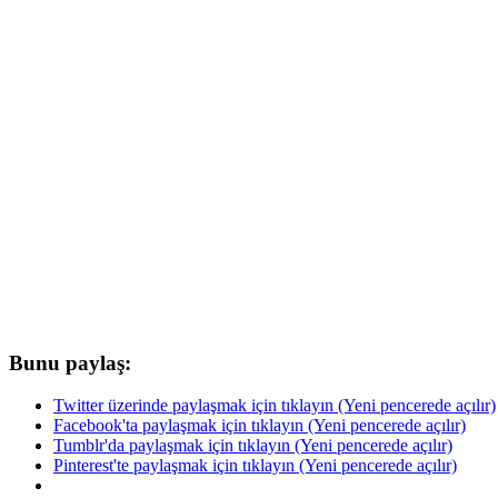
Bunu paylaş:
Twitter üzerinde paylaşmak için tıklayın (Yeni pencerede açılır)
Facebook'ta paylaşmak için tıklayın (Yeni pencerede açılır)
Tumblr'da paylaşmak için tıklayın (Yeni pencerede açılır)
Pinterest'te paylaşmak için tıklayın (Yeni pencerede açılır)