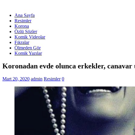
Ana Sayfa
Resimler
Korona
Özlü Sözler
Komik Videolar
Fıkralar
Ölmeden Gör
Komik Yazılar
Koronadan evde olunca erkekler, canava
Mart 20, 2020
admin
Resimler
0