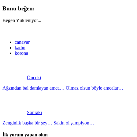
Bunu beğen:
Beğen
Yükleniyor...
canavar
kadın
korona
Önceki
Ağzından bal damlayan amca… Olmaz olsun böyle amcalar…
Sonraki
Zenginlik başka bir şey… Sakin ol şampiyon…
İlk yorum yapan olun