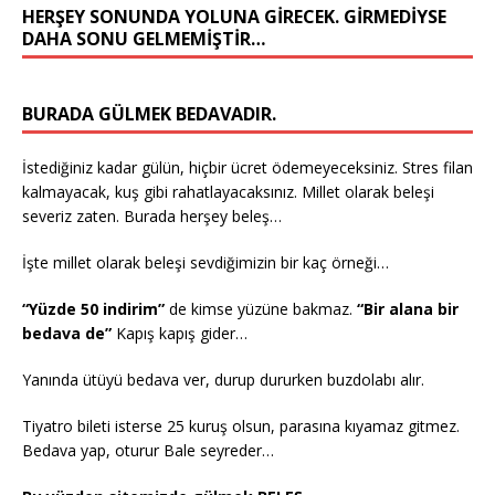
HERŞEY SONUNDA YOLUNA GIRECEK. GIRMEDIYSE
DAHA SONU GELMEMIŞTIR…
BURADA GÜLMEK BEDAVADIR.
İstediğiniz kadar gülün, hiçbir ücret ödemeyeceksiniz. Stres filan
kalmayacak, kuş gibi rahatlayacaksınız. Millet olarak beleşi
severiz zaten. Burada herşey beleş…
İşte millet olarak beleşi sevdiğimizin bir kaç örneği…
“Yüzde 50 indirim”
de kimse yüzüne bakmaz.
“Bir alana bir
bedava de”
Kapış kapış gider…
Yanında ütüyü bedava ver, durup dururken buzdolabı alır.
Tiyatro bileti isterse 25 kuruş olsun, parasına kıyamaz gitmez.
Bedava yap, oturur Bale seyreder…