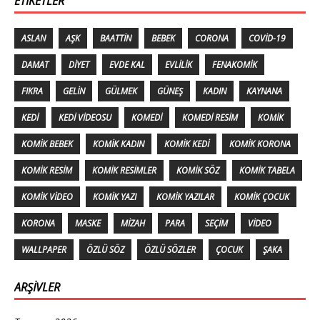
ETIKETLER
ASLAN
AŞK
BAATTIN
BEBEK
CORONA
COVID-19
DAMAT
DIYET
EVDE KAL
EVLILIK
FENAKOMIK
FIKRA
GELIN
GÜLMEK
GÜNEŞ
KADIN
KAYNANA
KEDI
KEDI VIDEOSU
KOMEDI
KOMEDI RESIM
KOMIK
KOMIK BEBEK
KOMIK KADIN
KOMIK KEDI
KOMIK KORONA
KOMIK RESIM
KOMIK RESIMLER
KOMIK SÖZ
KOMIK TABELA
KOMIK VIDEO
KOMIK YAZI
KOMIK YAZILAR
KOMIK ÇOCUK
KORONA
MASKE
MIZAH
PARA
SEÇIM
VIDEO
WALLPAPER
ÖZLÜ SÖZ
ÖZLÜ SÖZLER
ÇOCUK
ŞAKA
ARŞIVLER