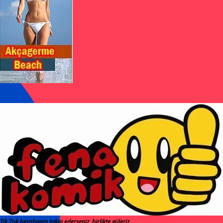
Tik Tok hesabımızı takip ederseniz, birlikte güleriz..