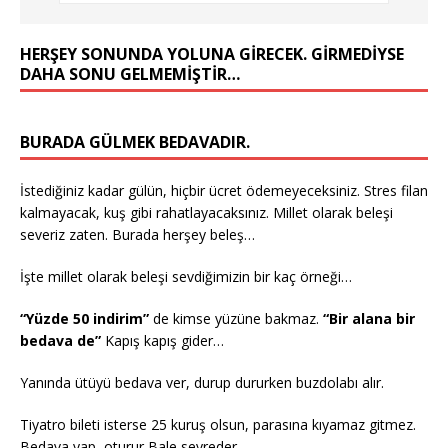
HERŞEY SONUNDA YOLUNA GIRECEK. GIRMEDIYSE
DAHA SONU GELMEMIŞTIR…
BURADA GÜLMEK BEDAVADIR.
İstediğiniz kadar gülün, hiçbir ücret ödemeyeceksiniz. Stres filan
kalmayacak, kuş gibi rahatlayacaksınız. Millet olarak beleşi
severiz zaten. Burada herşey beleş…
İşte millet olarak beleşi sevdiğimizin bir kaç örneği…
“Yüzde 50 indirim”
de kimse yüzüne bakmaz.
“Bir alana bir
bedava de”
Kapış kapış gider…
Yanında ütüyü bedava ver, durup dururken buzdolabı alır.
Tiyatro bileti isterse 25 kuruş olsun, parasına kıyamaz gitmez.
Bedava yap, oturur Bale seyreder…