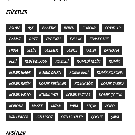
ETIKETLER
ASLAN
AŞK
BAATTIN
BEBEK
CORONA
COVID-19
DAMAT
DIYET
EVDE KAL
EVLILIK
FENAKOMIK
FIKRA
GELIN
GÜLMEK
GÜNEŞ
KADIN
KAYNANA
KEDI
KEDI VIDEOSU
KOMEDI
KOMEDI RESIM
KOMIK
KOMIK BEBEK
KOMIK KADIN
KOMIK KEDI
KOMIK KORONA
KOMIK RESIM
KOMIK RESIMLER
KOMIK SÖZ
KOMIK TABELA
KOMIK VIDEO
KOMIK YAZI
KOMIK YAZILAR
KOMIK ÇOCUK
KORONA
MASKE
MIZAH
PARA
SEÇIM
VIDEO
WALLPAPER
ÖZLÜ SÖZ
ÖZLÜ SÖZLER
ÇOCUK
ŞAKA
ARŞIVLER