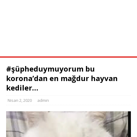
ANA SAYFA
RESIMLER
KORONA
ÖZLÜ SÖZLER
KOMIK VIDEOLAR
FIKRALAR
ÖLMEDEN GÖR
KOMIK YAZILAR
#şüpheduymuyorum bu
korona’dan en mağdur hayvan
kediler…
Nisan 2, 2020
admin