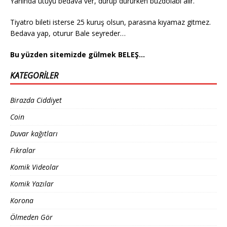
Yanında ütüyü bedava ver, durup dururken buzdolabı alır.
Tiyatro bileti isterse 25 kuruş olsun, parasına kıyamaz gitmez.
Bedava yap, oturur Bale seyreder…
Bu yüzden sitemizde gülmek BELEŞ…
KATEGORILER
Birazda Ciddiyet
Coin
Duvar kağıtları
Fıkralar
Komik Videolar
Komik Yazılar
Korona
Ölmeden Gör