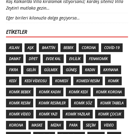
Kaş Kalkan’da Villa kiralamak istiyorsanız; kardeş sitemiz Villa
Zeytin’i mutlaka gezin…
Eğer birileri kilonuzla dalga geçiyorsa…
ETIKETLER
ASLAN
AŞK
BAATTIN
BEBEK
CORONA
COVID-19
DAMAT
DIYET
EVDE KAL
EVLILIK
FENAKOMIK
FIKRA
GELIN
GÜLMEK
GÜNEŞ
KADIN
KAYNANA
KEDI
KEDI VIDEOSU
KOMEDI
KOMEDI RESIM
KOMIK
KOMIK BEBEK
KOMIK KADIN
KOMIK KEDI
KOMIK KORONA
KOMIK RESIM
KOMIK RESIMLER
KOMIK SÖZ
KOMIK TABELA
KOMIK VIDEO
KOMIK YAZI
KOMIK YAZILAR
KOMIK ÇOCUK
KORONA
MASKE
MIZAH
PARA
SEÇIM
VIDEO