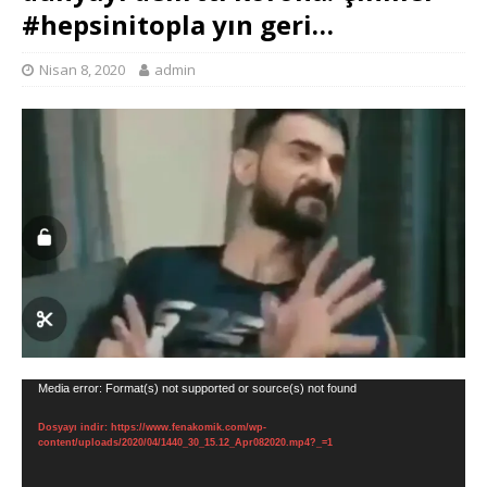
#hepsinitopla yın geri…
Nisan 8, 2020
admin
Video
Media error: Format(s) not supported or source(s) not found
oynatıcı
Dosyayı indir: https://www.fenakomik.com/wp-
content/uploads/2020/04/1440_30_15.12_Apr082020.mp4?_=1