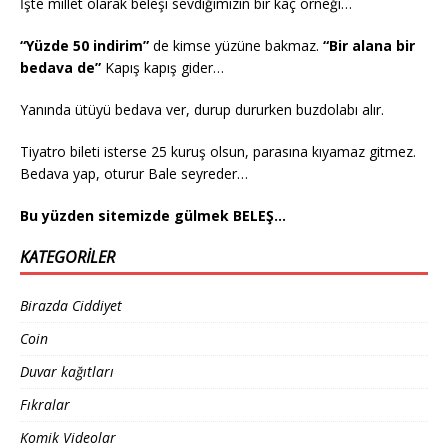
İşte millet olarak beleşi sevdiğimizin bir kaç örneği…
“Yüzde 50 indirim”
de kimse yüzüne bakmaz.
“Bir alana bir
bedava de”
Kapış kapış gider…
Yanında ütüyü bedava ver, durup dururken buzdolabı alır.
Tiyatro bileti isterse 25 kuruş olsun, parasına kıyamaz gitmez.
Bedava yap, oturur Bale seyreder…
Bu yüzden sitemizde gülmek BELEŞ…
KATEGORILER
Birazda Ciddiyet
Coin
Duvar kağıtları
Fıkralar
Komik Videolar