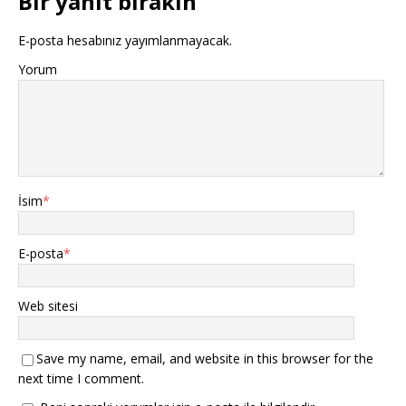
Bir yanıt bırakın
p
e
e
c
e
r
d
e
n
e
e
r
E-posta hesabınız yayımlanmayacak.
c
d
a
e
e
e
ç
d
r
a
ı
e
Yorum
e
ç
l
a
d
ı
ı
ç
e
l
r
ı
a
ı
)
l
ç
r
ı
ı
)
r
l
)
ı
r
)
İsim
*
E-posta
*
Web sitesi
Save my name, email, and website in this browser for the
next time I comment.