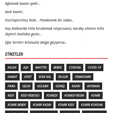
Ağlamak bazen iyidir…
Kedi Kamil…
Kısırlaştırılmış Kedi… Fenakomik bir video…
Kaş Kalkan’da Villa kiralamak istiyorsanız; kardeş sitemiz Villa
Zeytin’i mutlaka gezin…
Eğer birileri kilonuzla dalga geçiyorsa…
ETIKETLER
ASLAN
AŞK
BAATTIN
BEBEK
CORONA
COVID-19
DAMAT
DIYET
EVDE KAL
EVLILIK
FENAKOMIK
FIKRA
GELIN
GÜLMEK
GÜNEŞ
KADIN
KAYNANA
KEDI
KEDI VIDEOSU
KOMEDI
KOMEDI RESIM
KOMIK
KOMIK BEBEK
KOMIK KADIN
KOMIK KEDI
KOMIK KORONA