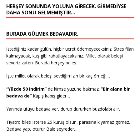
HERŞEY SONUNDA YOLUNA GIRECEK. GIRMEDIYSE
DAHA SONU GELMEMIŞTIR…
BURADA GÜLMEK BEDAVADIR.
İstediğiniz kadar gülün, hiçbir ücret ödemeyeceksiniz. Stres filan
kalmayacak, kuş gibi rahatlayacaksınız. Millet olarak beleşi
severiz zaten. Burada herşey beleş…
İşte millet olarak beleşi sevdiğimizin bir kaç örneği…
“Yüzde 50 indirim”
de kimse yüzüne bakmaz.
“Bir alana bir
bedava de”
Kapış kapış gider…
Yanında ütüyü bedava ver, durup dururken buzdolabı alır.
Tiyatro bileti isterse 25 kuruş olsun, parasına kıyamaz gitmez.
Bedava yap, oturur Bale seyreder…