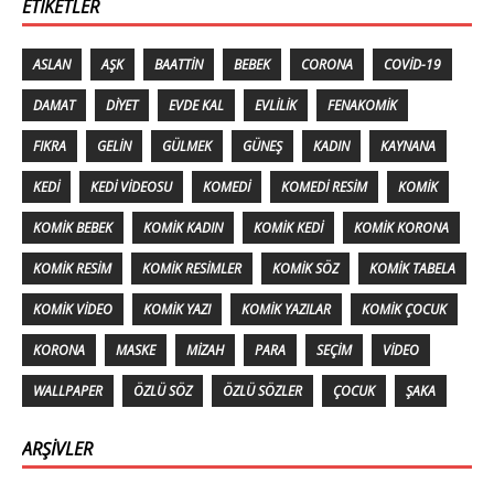
ETIKETLER
ASLAN
AŞK
BAATTIN
BEBEK
CORONA
COVID-19
DAMAT
DIYET
EVDE KAL
EVLILIK
FENAKOMIK
FIKRA
GELIN
GÜLMEK
GÜNEŞ
KADIN
KAYNANA
KEDI
KEDI VIDEOSU
KOMEDI
KOMEDI RESIM
KOMIK
KOMIK BEBEK
KOMIK KADIN
KOMIK KEDI
KOMIK KORONA
KOMIK RESIM
KOMIK RESIMLER
KOMIK SÖZ
KOMIK TABELA
KOMIK VIDEO
KOMIK YAZI
KOMIK YAZILAR
KOMIK ÇOCUK
KORONA
MASKE
MIZAH
PARA
SEÇIM
VIDEO
WALLPAPER
ÖZLÜ SÖZ
ÖZLÜ SÖZLER
ÇOCUK
ŞAKA
ARŞIVLER