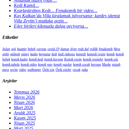
Ağlamak bazen iyidir…
Kedi Kamil…
Kısırlaştırılmış Kedi… Fenakomik bir video…
Kaş Kalkan’da Villa kiralamak istiyorsanız; kardeş sitemiz
Villa Zeytin’i mutlaka gezin…
Eğer birileri kilonuzla dalga geçiyorsa…
Etiketler
Aslan
aşk
baattin
bebek
corona
covid-19
damat
diyet
evde kal
evlilik
fenakomik
fıkra
gelin
gülmek
güneş
kadın
kaynana
kedi
kedi videosu
komedi
komedi resim
komik
komik
bebek
komik kadın
komik kedi
komik korona
Komik resim
komik resimler
komik söz
komik tabela
komik video
komik yazı
komik yazılar
komik çocuk
korona
Maske
mizah
para
seçim
video
wallpaper
Özlü söz
Özlü sözler
çocuk
şaka
Arşivler
Temmuz 2026
Mayıs 2026
Nisan 2026
Mart 2026
Aralık 2025
Kasım 2025
Nisan 2025
Mart 2025