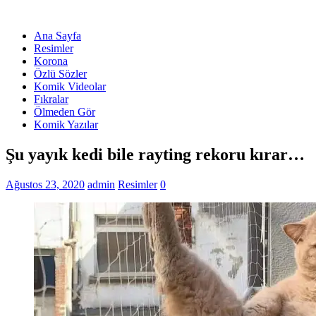
Ana Sayfa
Resimler
Korona
Özlü Sözler
Komik Videolar
Fıkralar
Ölmeden Gör
Komik Yazılar
Şu yayık kedi bile rayting rekoru kırar…
Ağustos 23, 2020
admin
Resimler
0