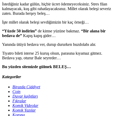
İstediğiniz kadar gülün, hiçbir ücret ödemeyeceksiniz. Stres filan
kalmayacak, kuş gibi rahatlayacaksınız. Millet olarak beleşi severiz
zaten. Burada herşey beleş…
İşte millet olarak beleşi sevdiğimizin bir kaç örneği…
“Yüzde 50 indirim”
de kimse yüzüne bakmaz.
“Bir alana bir
bedava de”
Kapış kapış gider…
Yanında ütüyü bedava ver, durup dururken buzdolabı alır.
Tiyatro bileti isterse 25 kuruş olsun, parasına kıyamaz gitmez.
Bedava yap, oturur Bale seyreder…
Bu yüzden sitemizde gülmek BELEŞ…
Kategoriler
Birazda Ciddiyet
Coin
Duvar kağıtları
Fıkralar
Komik Videolar
Komik Yazılar
Korona