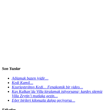
Son Yazılar
Ağlamak bazen iyidir…
Kedi Kamil…
Kısırlaştırılmış Kedi… Fenakomik bir video…
Kaş Kalkan’da Villa kiralamak istiyorsanız; kardeş sitemiz
Villa Zeytin’i mutlaka gezin…
Eğer birileri kilonuzla dalga geçiyorsa…
Etiketler