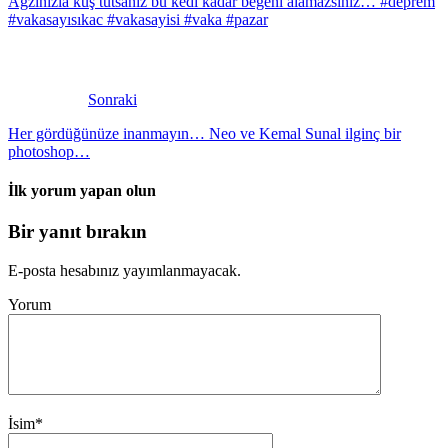
Ağzınızla kuş tutsanız bu kedi kadar beğeni alamazsınız… #deprem
#vakasayısıkac #vakasayisi #vaka #pazar
Sonraki
Her gördüğünüze inanmayın… Neo ve Kemal Sunal ilginç bir
photoshop…
İlk yorum yapan olun
Bir yanıt bırakın
E-posta hesabınız yayımlanmayacak.
Yorum
İsim
*