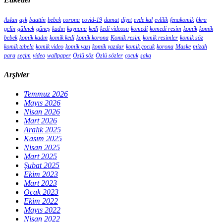
Aslan
aşk
baattin
bebek
corona
covid-19
damat
diyet
evde kal
evlilik
fenakomik
fıkra
gelin
gülmek
güneş
kadın
kaynana
kedi
kedi videosu
komedi
komedi resim
komik
komik
bebek
komik kadın
komik kedi
komik korona
Komik resim
komik resimler
komik söz
komik tabela
komik video
komik yazı
komik yazılar
komik çocuk
korona
Maske
mizah
para
seçim
video
wallpaper
Özlü söz
Özlü sözler
çocuk
şaka
Arşivler
Temmuz 2026
Mayıs 2026
Nisan 2026
Mart 2026
Aralık 2025
Kasım 2025
Nisan 2025
Mart 2025
Şubat 2025
Ekim 2023
Mart 2023
Ocak 2023
Ekim 2022
Mayıs 2022
Nisan 2022