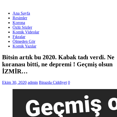
Ana Sayfa
Resimler
Korona
Özlü Sözler
Komik Videolar
Fıkralar
Ölmeden Gör
Komik Yazılar
Bitsin artık bu 2020. Kabak tadı verdi. Ne
koranası bitti, ne depremi ! Geçmiş olsun
İZMİR…
Ekim 30, 2020
admin
Birazda Ciddiyet
0