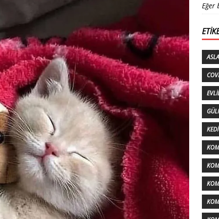
Eğer 
ETIK
ASL
COV
EVLI
GÜL
KEDI
KOM
KOMI
KOM
KOM