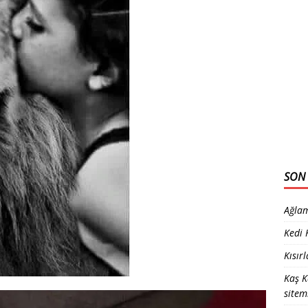
SON 
Ağlam
Kedi
Kısır
Kaş K
sitem