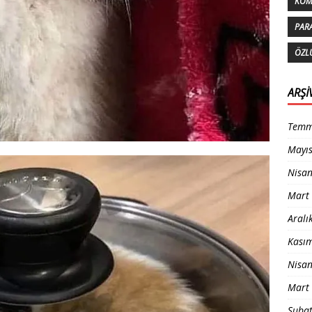
KOM
PAR
ÖZL
ARŞI
Temm
Mayı
Nisa
Mart
Aralı
Kası
Nisa
Mart
Şuba