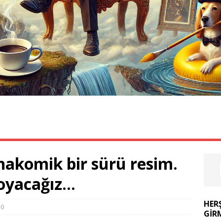
ÖZLÜ SÖZLER
KOMIK VIDEOLAR
FIKRALAR
nakomik bir sürü resim.
doyacağız…
HER
0
GIR