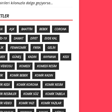
birileri kilonuzla dalga geçiyorsa…
ETLER
AN
AŞK
BAATTIN
BEBEK
CORONA
ID-19
DAMAT
DIYET
EVDE KAL
LIK
FENAKOMIK
FIKRA
GELIN
MEK
GÜNEŞ
KADIN
KAYNANA
KEDI
 VIDEOSU
KOMEDI
KOMEDI RESIM
IK
KOMIK BEBEK
KOMIK KADIN
K KEDI
KOMIK KORONA
KOMIK RESIM
IK RESIMLER
KOMIK SÖZ
KOMIK TABELA
IK VIDEO
KOMIK YAZI
KOMIK YAZILAR