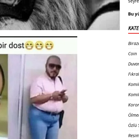
seyr
Bu y
KATE
Biraz
Coin
Duvar
Fıkra
Komik
Komik
Koro
Ölme
Özlü 
Resim