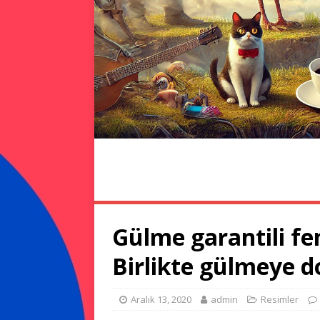
ANA SAYFA
RESIMLER
KORONA
Gülme garantili fe
Birlikte gülmeye 
Aralık 13, 2020
admin
Resimler