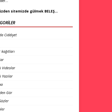
eder…
üzden sitemizde gülmek BELEŞ…
GORILER
da Ciddiyet
 kağıtları
lar
 Videolar
 Yazılar
na
den Gör
Sözler
ler