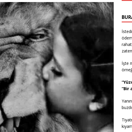
BUR
İsted
ödeme
rahat
zaten
İşte 
örne
“Yüz
“Bir
Yanın
buzdol
Tiyat
kıyam