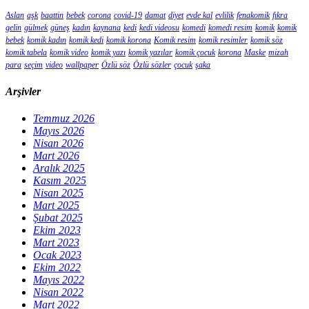
Aslan
aşk
baattin
bebek
corona
covid-19
damat
diyet
evde kal
evlilik
fenakomik
fıkra
gelin
gülmek
güneş
kadın
kaynana
kedi
kedi videosu
komedi
komedi resim
komik
komik
bebek
komik kadın
komik kedi
komik korona
Komik resim
komik resimler
komik söz
komik tabela
komik video
komik yazı
komik yazılar
komik çocuk
korona
Maske
mizah
para
seçim
video
wallpaper
Özlü söz
Özlü sözler
çocuk
şaka
Arşivler
Temmuz 2026
Mayıs 2026
Nisan 2026
Mart 2026
Aralık 2025
Kasım 2025
Nisan 2025
Mart 2025
Şubat 2025
Ekim 2023
Mart 2023
Ocak 2023
Ekim 2022
Mayıs 2022
Nisan 2022
Mart 2022