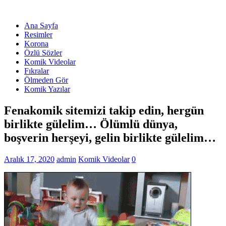
Ana Sayfa
Resimler
Korona
Özlü Sözler
Komik Videolar
Fıkralar
Ölmeden Gör
Komik Yazılar
Fenakomik sitemizi takip edin, hergün
birlikte gülelim… Ölümlü dünya,
boşverin herşeyi, gelin birlikte gülelim…
Aralık 17, 2020
admin
Komik Videolar
0