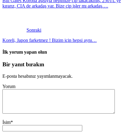
Bill Gates Korona aşısıyla hepimize çip takacakmış. 250TL ye
kırarız, CIA de arkadaş var. Bize çip işler mı arkadaş….
Sonraki
Koreli, Japon farketmez ! Bizim için hepsi aynı…
İlk yorum yapan olun
Bir yanıt bırakın
E-posta hesabınız yayımlanmayacak.
Yorum
İsim
*