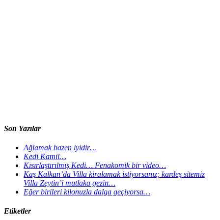
Son Yazılar
Ağlamak bazen iyidir…
Kedi Kamil…
Kısırlaştırılmış Kedi… Fenakomik bir video…
Kaş Kalkan’da Villa kiralamak istiyorsanız; kardeş sitemiz
Villa Zeytin’i mutlaka gezin…
Eğer birileri kilonuzla dalga geçiyorsa…
Etiketler