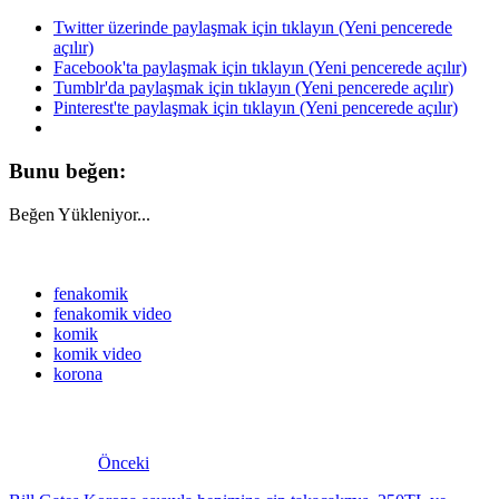
Twitter üzerinde paylaşmak için tıklayın (Yeni pencerede
açılır)
Facebook'ta paylaşmak için tıklayın (Yeni pencerede açılır)
Tumblr'da paylaşmak için tıklayın (Yeni pencerede açılır)
Pinterest'te paylaşmak için tıklayın (Yeni pencerede açılır)
Bunu beğen:
Beğen
Yükleniyor...
fenakomik
fenakomik video
komik
komik video
korona
Önceki