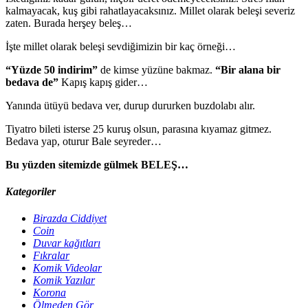
kalmayacak, kuş gibi rahatlayacaksınız. Millet olarak beleşi severiz
zaten. Burada herşey beleş…
İşte millet olarak beleşi sevdiğimizin bir kaç örneği…
“Yüzde 50 indirim”
de kimse yüzüne bakmaz.
“Bir alana bir
bedava de”
Kapış kapış gider…
Yanında ütüyü bedava ver, durup dururken buzdolabı alır.
Tiyatro bileti isterse 25 kuruş olsun, parasına kıyamaz gitmez.
Bedava yap, oturur Bale seyreder…
Bu yüzden sitemizde gülmek BELEŞ…
Kategoriler
Birazda Ciddiyet
Coin
Duvar kağıtları
Fıkralar
Komik Videolar
Komik Yazılar
Korona
Ölmeden Gör