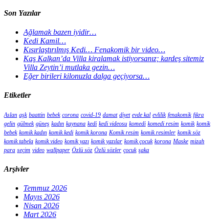
Son Yazılar
Ağlamak bazen iyidir…
Kedi Kamil…
Kısırlaştırılmış Kedi… Fenakomik bir video…
Kaş Kalkan’da Villa kiralamak istiyorsanız; kardeş sitemiz
Villa Zeytin’i mutlaka gezin…
Eğer birileri kilonuzla dalga geçiyorsa…
Etiketler
Aslan
aşk
baattin
bebek
corona
covid-19
damat
diyet
evde kal
evlilik
fenakomik
fıkra
gelin
gülmek
güneş
kadın
kaynana
kedi
kedi videosu
komedi
komedi resim
komik
komik
bebek
komik kadın
komik kedi
komik korona
Komik resim
komik resimler
komik söz
komik tabela
komik video
komik yazı
komik yazılar
komik çocuk
korona
Maske
mizah
para
seçim
video
wallpaper
Özlü söz
Özlü sözler
çocuk
şaka
Arşivler
Temmuz 2026
Mayıs 2026
Nisan 2026
Mart 2026