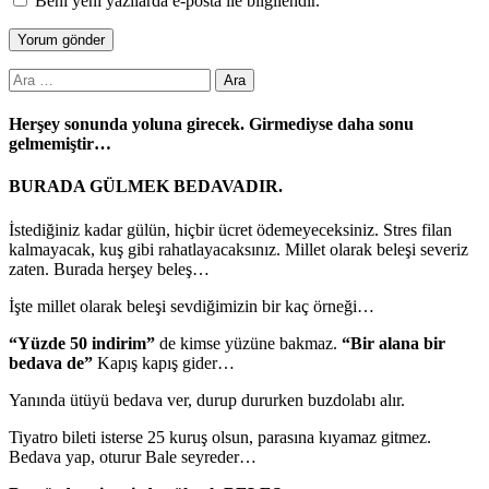
Beni yeni yazılarda e-posta ile bilgilendir.
Arama:
Herşey sonunda yoluna girecek. Girmediyse daha sonu
gelmemiştir…
BURADA GÜLMEK BEDAVADIR.
İstediğiniz kadar gülün, hiçbir ücret ödemeyeceksiniz. Stres filan
kalmayacak, kuş gibi rahatlayacaksınız. Millet olarak beleşi severiz
zaten. Burada herşey beleş…
İşte millet olarak beleşi sevdiğimizin bir kaç örneği…
“Yüzde 50 indirim”
de kimse yüzüne bakmaz.
“Bir alana bir
bedava de”
Kapış kapış gider…
Yanında ütüyü bedava ver, durup dururken buzdolabı alır.
Tiyatro bileti isterse 25 kuruş olsun, parasına kıyamaz gitmez.
Bedava yap, oturur Bale seyreder…