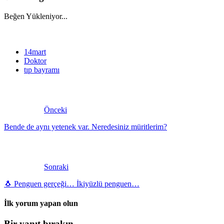
Beğen
Yükleniyor...
14mart
Doktor
tıp bayramı
Önceki
Bende de aynı yetenek var. Neredesiniz müritlerim?
Sonraki
🐧 Penguen gerçeği… İkiyüzlü penguen…
İlk yorum yapan olun
Bir yanıt bırakın