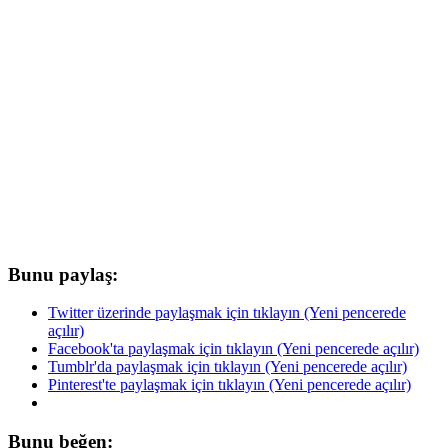
Bunu paylaş:
Twitter üzerinde paylaşmak için tıklayın (Yeni pencerede
açılır)
Facebook'ta paylaşmak için tıklayın (Yeni pencerede açılır)
Tumblr'da paylaşmak için tıklayın (Yeni pencerede açılır)
Pinterest'te paylaşmak için tıklayın (Yeni pencerede açılır)
Bunu beğen: