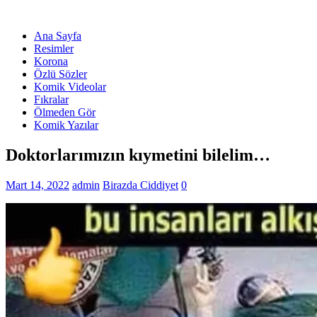
Ana Sayfa
Resimler
Korona
Özlü Sözler
Komik Videolar
Fıkralar
Ölmeden Gör
Komik Yazılar
Doktorlarımızın kıymetini bilelim…
Mart 14, 2022
admin
Birazda Ciddiyet
0