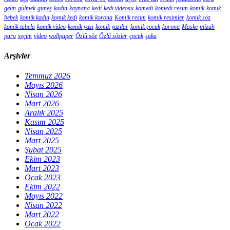
gelin
gülmek
güneş
kadın
kaynana
kedi
kedi videosu
komedi
komedi resim
komik
komik
bebek
komik kadın
komik kedi
komik korona
Komik resim
komik resimler
komik söz
komik tabela
komik video
komik yazı
komik yazılar
komik çocuk
korona
Maske
mizah
para
seçim
video
wallpaper
Özlü söz
Özlü sözler
çocuk
şaka
Arşivler
Temmuz 2026
Mayıs 2026
Nisan 2026
Mart 2026
Aralık 2025
Kasım 2025
Nisan 2025
Mart 2025
Şubat 2025
Ekim 2023
Mart 2023
Ocak 2023
Ekim 2022
Mayıs 2022
Nisan 2022
Mart 2022
Ocak 2022