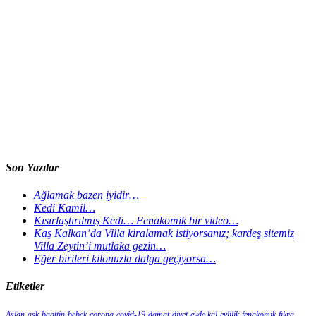
Son Yazılar
Ağlamak bazen iyidir…
Kedi Kamil…
Kısırlaştırılmış Kedi… Fenakomik bir video…
Kaş Kalkan’da Villa kiralamak istiyorsanız; kardeş sitemiz
Villa Zeytin’i mutlaka gezin…
Eğer birileri kilonuzla dalga geçiyorsa…
Etiketler
Aslan
aşk
baattin
bebek
corona
covid-19
damat
diyet
evde kal
evlilik
fenakomik
fıkra