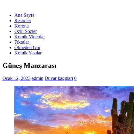
Ana Sayfa
Resimler
Korona
Özlü Sözler
Komik Videolar
Fıkralar
Ölmeden Gör
Komik Yazılar
Güneş Manzarası
Ocak 12, 2023
admin
Duvar kağıtları
0