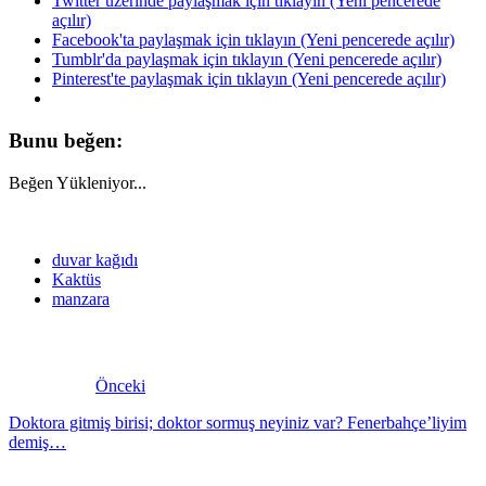
Twitter üzerinde paylaşmak için tıklayın (Yeni pencerede
açılır)
Facebook'ta paylaşmak için tıklayın (Yeni pencerede açılır)
Tumblr'da paylaşmak için tıklayın (Yeni pencerede açılır)
Pinterest'te paylaşmak için tıklayın (Yeni pencerede açılır)
Bunu beğen:
Beğen
Yükleniyor...
duvar kağıdı
Kaktüs
manzara
Önceki
Doktora gitmiş birisi; doktor sormuş neyiniz var? Fenerbahçe’liyim
demiş…