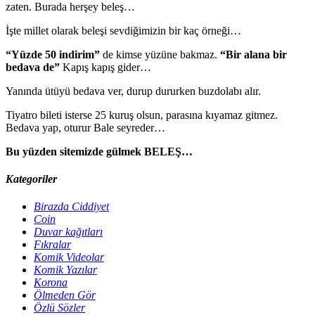
zaten. Burada herşey beleş…
İşte millet olarak beleşi sevdiğimizin bir kaç örneği…
“Yüzde 50 indirim”
de kimse yüzüne bakmaz.
“Bir alana bir
bedava de”
Kapış kapış gider…
Yanında ütüyü bedava ver, durup dururken buzdolabı alır.
Tiyatro bileti isterse 25 kuruş olsun, parasına kıyamaz gitmez.
Bedava yap, oturur Bale seyreder…
Bu yüzden sitemizde gülmek BELEŞ…
Kategoriler
Birazda Ciddiyet
Coin
Duvar kağıtları
Fıkralar
Komik Videolar
Komik Yazılar
Korona
Ölmeden Gör
Özlü Sözler