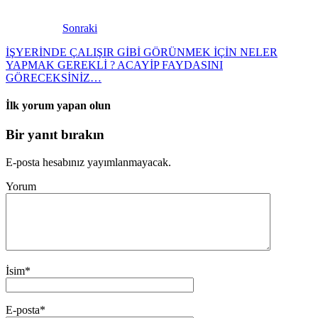
Sonraki
İŞYERİNDE ÇALIŞIR GİBİ GÖRÜNMEK İÇİN NELER
YAPMAK GEREKLİ ? ACAYİP FAYDASINI
GÖRECEKSİNİZ…
İlk yorum yapan olun
Bir yanıt bırakın
E-posta hesabınız yayımlanmayacak.
Yorum
İsim
*
E-posta
*