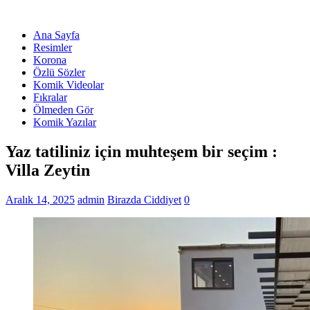
Ana Sayfa
Resimler
Korona
Özlü Sözler
Komik Videolar
Fıkralar
Ölmeden Gör
Komik Yazılar
Yaz tatiliniz için muhteşem bir seçim :
Villa Zeytin
Aralık 14, 2025
admin
Birazda Ciddiyet
0