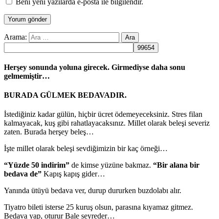
Beni yeni yazılarda e-posta ile bilgilendir.
Arama:
Herşey sonunda yoluna girecek. Girmediyse daha sonu
gelmemiştir…
BURADA GÜLMEK BEDAVADIR.
İstediğiniz kadar gülün, hiçbir ücret ödemeyeceksiniz. Stres filan
kalmayacak, kuş gibi rahatlayacaksınız. Millet olarak beleşi severiz
zaten. Burada herşey beleş…
İşte millet olarak beleşi sevdiğimizin bir kaç örneği…
“Yüzde 50 indirim”
de kimse yüzüne bakmaz.
“Bir alana bir
bedava de”
Kapış kapış gider…
Yanında ütüyü bedava ver, durup dururken buzdolabı alır.
Tiyatro bileti isterse 25 kuruş olsun, parasına kıyamaz gitmez.
Bedava yap, oturur Bale seyreder…