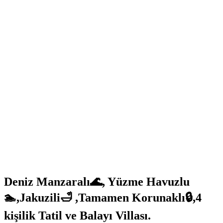
Deniz Manzaralı🌊, Yüzme Havuzlu
🏊,Jakuzili🛁 ,Tamamen Korunaklı🔒,4
kişilik Tatil ve Balayı Villası.