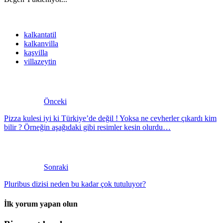
kalkantatil
kalkanvilla
kaşvilla
villazeytin
Önceki
Pizza kulesi iyi ki Türkiye’de değil ! Yoksa ne cevherler çıkardı kim
bilir ? Örneğin aşağıdaki gibi resimler kesin olurdu…
Sonraki
Pluribus dizisi neden bu kadar çok tutuluyor?
İlk yorum yapan olun