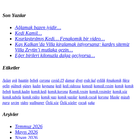
Son Yazılar
Ağlamak bazen iyidir…
Kedi Kamil…
Kısırlaştırılmış Kedi… Fenakomik bir video…
Kaş Kalkan’da Villa kiralamak istiyorsanız; kardeş sitemiz
Villa Zeytin’i mutlaka gezin…
Eğer birileri kilonuzla dalga geçiyorsa…
Etiketler
Aslan
aşk
baattin
bebek
corona
covid-19
damat
diyet
evde kal
evlilik
fenakomik
fıkra
gelin
gülmek
güneş
kadın
kaynana
kedi
kedi videosu
komedi
komedi resim
komik
komik
bebek
komik kadın
komik kedi
komik korona
Komik resim
komik resimler
komik söz
komik tabela
komik video
komik yazı
komik yazılar
komik çocuk
korona
Maske
mizah
para
seçim
video
wallpaper
Özlü söz
Özlü sözler
çocuk
şaka
Arşivler
Temmuz 2026
Mayıs 2026
Nisan 2026