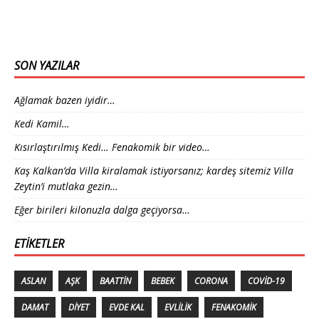
SON YAZILAR
Ağlamak bazen iyidir…
Kedi Kamil…
Kısırlaştırılmış Kedi… Fenakomik bir video…
Kaş Kalkan’da Villa kiralamak istiyorsanız; kardeş sitemiz Villa
Zeytin’i mutlaka gezin…
Eğer birileri kilonuzla dalga geçiyorsa…
ETIKETLER
ASLAN
AŞK
BAATTIN
BEBEK
CORONA
COVID-19
DAMAT
DIYET
EVDE KAL
EVLILIK
FENAKOMIK