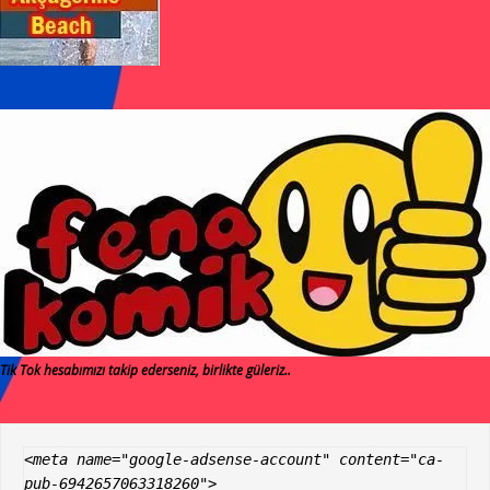
Tik Tok hesabımızı takip ederseniz, birlikte güleriz..
<meta name="google-adsense-account" content="ca-
pub-6942657063318260">