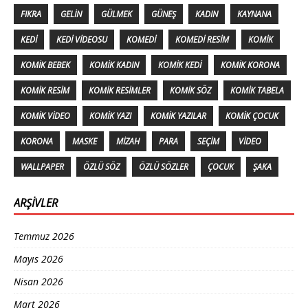
FIKRA
GELIN
GÜLMEK
GÜNEŞ
KADIN
KAYNANA
KEDI
KEDI VIDEOSU
KOMEDI
KOMEDI RESIM
KOMIK
KOMIK BEBEK
KOMIK KADIN
KOMIK KEDI
KOMIK KORONA
KOMIK RESIM
KOMIK RESIMLER
KOMIK SÖZ
KOMIK TABELA
KOMIK VIDEO
KOMIK YAZI
KOMIK YAZILAR
KOMIK ÇOCUK
KORONA
MASKE
MIZAH
PARA
SEÇIM
VIDEO
WALLPAPER
ÖZLÜ SÖZ
ÖZLÜ SÖZLER
ÇOCUK
ŞAKA
ARŞIVLER
Temmuz 2026
Mayıs 2026
Nisan 2026
Mart 2026