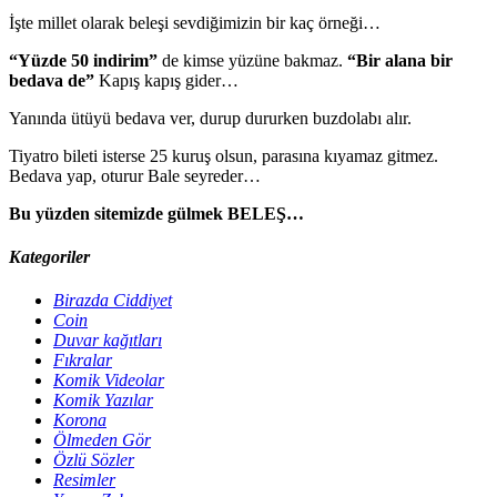
İşte millet olarak beleşi sevdiğimizin bir kaç örneği…
“Yüzde 50 indirim”
de kimse yüzüne bakmaz.
“Bir alana bir
bedava de”
Kapış kapış gider…
Yanında ütüyü bedava ver, durup dururken buzdolabı alır.
Tiyatro bileti isterse 25 kuruş olsun, parasına kıyamaz gitmez.
Bedava yap, oturur Bale seyreder…
Bu yüzden sitemizde gülmek BELEŞ…
Kategoriler
Birazda Ciddiyet
Coin
Duvar kağıtları
Fıkralar
Komik Videolar
Komik Yazılar
Korona
Ölmeden Gör
Özlü Sözler
Resimler