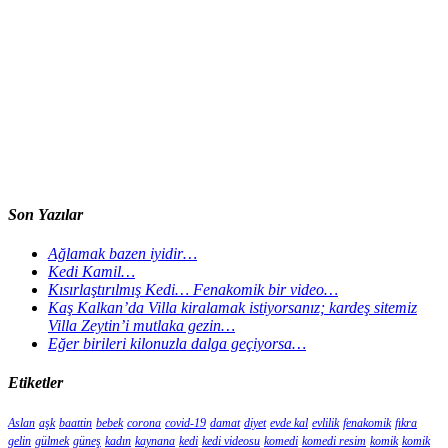
Son Yazılar
Ağlamak bazen iyidir…
Kedi Kamil…
Kısırlaştırılmış Kedi… Fenakomik bir video…
Kaş Kalkan’da Villa kiralamak istiyorsanız; kardeş sitemiz
Villa Zeytin’i mutlaka gezin…
Eğer birileri kilonuzla dalga geçiyorsa…
Etiketler
Aslan
aşk
baattin
bebek
corona
covid-19
damat
diyet
evde kal
evlilik
fenakomik
fıkra
gelin
gülmek
güneş
kadın
kaynana
kedi
kedi videosu
komedi
komedi resim
komik
komik