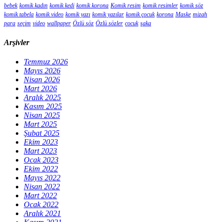
bebek
komik kadın
komik kedi
komik korona
Komik resim
komik resimler
komik söz
komik tabela
komik video
komik yazı
komik yazılar
komik çocuk
korona
Maske
mizah
para
seçim
video
wallpaper
Özlü söz
Özlü sözler
çocuk
şaka
Arşivler
Temmuz 2026
Mayıs 2026
Nisan 2026
Mart 2026
Aralık 2025
Kasım 2025
Nisan 2025
Mart 2025
Şubat 2025
Ekim 2023
Mart 2023
Ocak 2023
Ekim 2022
Mayıs 2022
Nisan 2022
Mart 2022
Ocak 2022
Aralık 2021