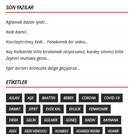
SON YAZILAR
Ağlamak bazen iyidir…
Kedi Kamil…
Kısırlaştırılmış Kedi… Fenakomik bir video…
Kaş Kalkan’da Villa kiralamak istiyorsanız; kardeş sitemiz Villa
Zeytin’i mutlaka gezin…
Eğer birileri kilonuzla dalga geçiyorsa…
ETIKETLER
ASLAN
AŞK
BAATTIN
BEBEK
CORONA
COVID-19
DAMAT
DIYET
EVDE KAL
EVLILIK
FENAKOMIK
FIKRA
GELIN
GÜLMEK
GÜNEŞ
KADIN
KAYNANA
KEDI
KEDI VIDEOSU
KOMEDI
KOMEDI RESIM
KOMIK