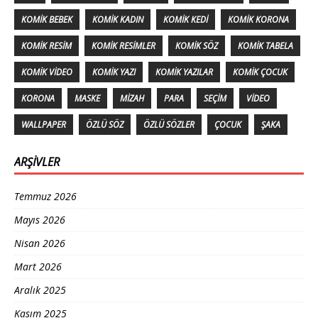
KOMIK BEBEK
KOMIK KADIN
KOMIK KEDI
KOMIK KORONA
KOMIK RESIM
KOMIK RESIMLER
KOMIK SÖZ
KOMIK TABELA
KOMIK VIDEO
KOMIK YAZI
KOMIK YAZILAR
KOMIK ÇOCUK
KORONA
MASKE
MIZAH
PARA
SEÇIM
VIDEO
WALLPAPER
ÖZLÜ SÖZ
ÖZLÜ SÖZLER
ÇOCUK
ŞAKA
ARŞIVLER
Temmuz 2026
Mayıs 2026
Nisan 2026
Mart 2026
Aralık 2025
Kasım 2025