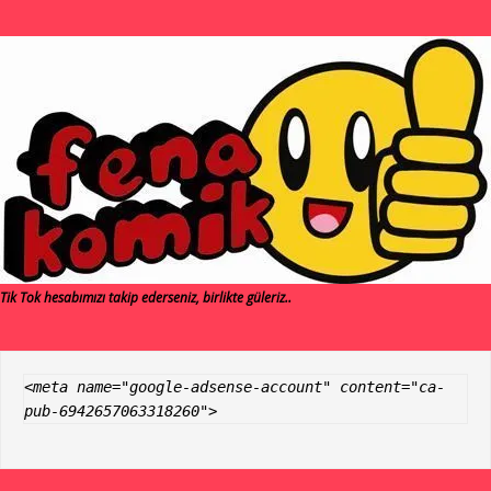
Tik Tok hesabımızı takip ederseniz, birlikte güleriz..
<meta name="google-adsense-account" content="ca-
pub-6942657063318260">