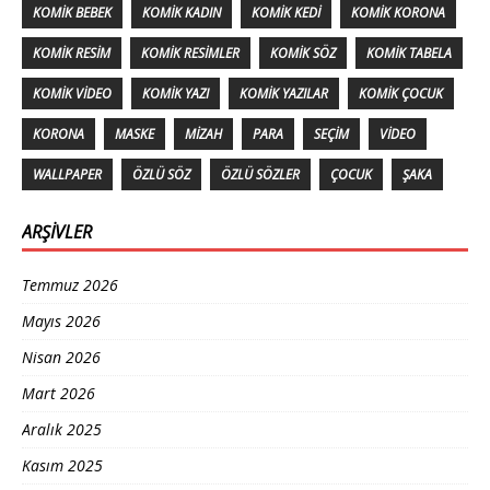
KOMIK BEBEK
KOMIK KADIN
KOMIK KEDI
KOMIK KORONA
KOMIK RESIM
KOMIK RESIMLER
KOMIK SÖZ
KOMIK TABELA
KOMIK VIDEO
KOMIK YAZI
KOMIK YAZILAR
KOMIK ÇOCUK
KORONA
MASKE
MIZAH
PARA
SEÇIM
VIDEO
WALLPAPER
ÖZLÜ SÖZ
ÖZLÜ SÖZLER
ÇOCUK
ŞAKA
ARŞIVLER
Temmuz 2026
Mayıs 2026
Nisan 2026
Mart 2026
Aralık 2025
Kasım 2025