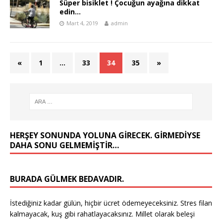
Süper bisiklet ! Çocuğun ayağına dikkat
edin…
Mart 4, 2019
admin
«
1
…
33
34
35
»
HERŞEY SONUNDA YOLUNA GIRECEK. GIRMEDIYSE
DAHA SONU GELMEMIŞTIR…
BURADA GÜLMEK BEDAVADIR.
İstediğiniz kadar gülün, hiçbir ücret ödemeyeceksiniz. Stres filan
kalmayacak, kuş gibi rahatlayacaksınız. Millet olarak beleşi