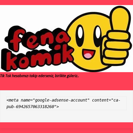
Tik Tok hesabımızı takip ederseniz, birlikte güleriz..
<meta name="google-adsense-account" content="ca-
pub-6942657063318260">