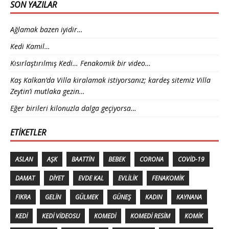
SON YAZILAR
Ağlamak bazen iyidir…
Kedi Kamil…
Kısırlaştırılmış Kedi… Fenakomik bir video…
Kaş Kalkan’da Villa kiralamak istiyorsanız; kardeş sitemiz Villa
Zeytin’i mutlaka gezin…
Eğer birileri kilonuzla dalga geçiyorsa…
ETIKETLER
ASLAN
AŞK
BAATTIN
BEBEK
CORONA
COVID-19
DAMAT
DIYET
EVDE KAL
EVLILIK
FENAKOMIK
FIKRA
GELIN
GÜLMEK
GÜNEŞ
KADIN
KAYNANA
KEDI
KEDI VIDEOSU
KOMEDI
KOMEDI RESIM
KOMIK