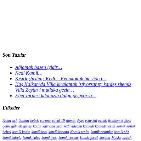
Son Yazılar
Ağlamak bazen iyidir…
Kedi Kamil…
Kısırlaştırılmış Kedi… Fenakomik bir video…
Kaş Kalkan’da Villa kiralamak istiyorsanız; kardeş sitemiz
Villa Zeytin’i mutlaka gezin…
Eğer birileri kilonuzla dalga geçiyorsa…
Etiketler
Aslan
aşk
baattin
bebek
corona
covid-19
damat
diyet
evde kal
evlilik
fenakomik
fıkra
gelin
gülmek
güneş
kadın
kaynana
kedi
kedi videosu
komedi
komedi resim
komik
komik
bebek
komik kadın
komik kedi
komik korona
Komik resim
komik resimler
komik söz
komik tabela
komik video
komik yazı
komik yazılar
komik çocuk
korona
Maske
mizah